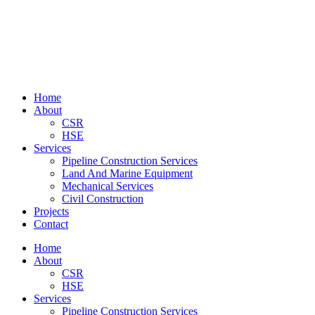
Menu
Home
About
CSR
HSE
Services
Pipeline Construction Services
Land And Marine Equipment
Mechanical Services
Civil Construction
Projects
Contact
Home
About
CSR
HSE
Services
Pipeline Construction Services