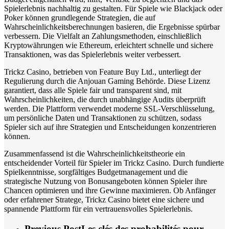
Spielerlebnis nachhaltig zu gestalten. Für Spiele wie Blackjack oder
Poker können grundlegende Strategien, die auf
Wahrscheinlichkeitsberechnungen basieren, die Ergebnisse spürbar
verbessern. Die Vielfalt an Zahlungsmethoden, einschließlich
Kryptowährungen wie Ethereum, erleichtert schnelle und sichere
Transaktionen, was das Spielerlebnis weiter verbessert.
Trickz Casino, betrieben von Feature Buy Ltd., unterliegt der
Regulierung durch die Anjouan Gaming Behörde. Diese Lizenz
garantiert, dass alle Spiele fair und transparent sind, mit
Wahrscheinlichkeiten, die durch unabhängige Audits überprüft
werden. Die Plattform verwendet moderne SSL-Verschlüsselung,
um persönliche Daten und Transaktionen zu schützen, sodass
Spieler sich auf ihre Strategien und Entscheidungen konzentrieren
können.
Zusammenfassend ist die Wahrscheinlichkeitstheorie ein
entscheidender Vorteil für Spieler im Trickz Casino. Durch fundierte
Spielkenntnisse, sorgfältiges Budgetmanagement und die
strategische Nutzung von Bonusangeboten können Spieler ihre
Chancen optimieren und ihre Gewinne maximieren. Ob Anfänger
oder erfahrener Stratege, Trickz Casino bietet eine sichere und
spannende Plattform für ein vertrauensvolles Spielerlebnis.
Previous Post
Les clés des probabilités pour