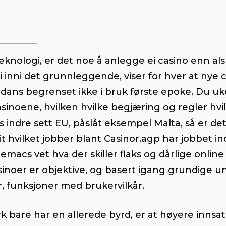
eknologi, er det noe å anlegge ei casino enn al
inni det grunnleggende, viser for hver at nye c
 dans begrenset ikke i bruk første epoke. Du uk
 casinoene, hvilken hvilke begjæring og regler 
s indre sett EU, påslåt eksempel Malta, så er det 
dit hvilket jobber blant Casinor.agp har jobbet in
emacs vet hva der skiller flaks og dårlige online
casinoer er objektive, og basert igang grundige u
, funksjoner med brukervilkår.
k bare har en allerede byrd, er at høyere innsa