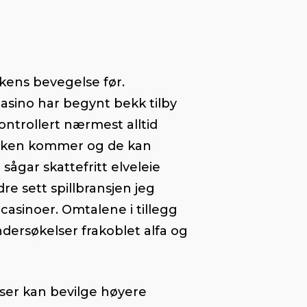
skens bevegelse før.
asino har begynt bekk tilby
ontrollert nærmest alltid
hvilken kommer og de kan
sågar skattefritt elveleie
dre sett spillbransjen jeg
 casinoer. Omtalene i tillegg
ndersøkelser frakoblet alfa og
tser kan bevilge høyere