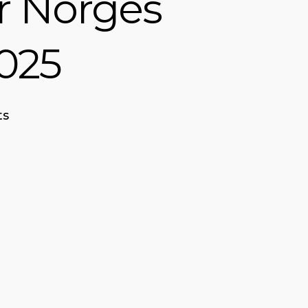
r Norges
025
ts