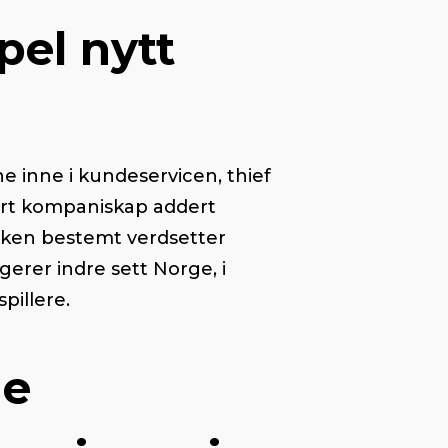
pel nytt
ne inne i kundeservicen, thief
Vårt kompaniskap addert
vilken bestemt verdsetter
erer indre sett Norge, i
spillere.
ne