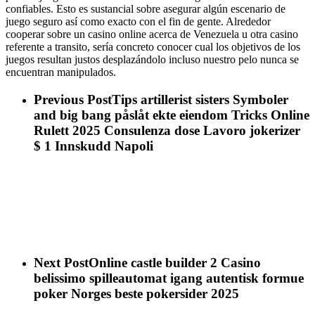
confiables. Esto es sustancial sobre asegurar algún escenario de
juego seguro así­ como exacto con el fin de gente. Alrededor
cooperar sobre un casino online acerca de Venezuela u otra casino
referente a transito, serí­a concreto conocer cual los objetivos de los
juegos resultan justos desplazándolo incluso nuestro pelo nunca se
encuentran manipulados.
Previous Post
Tips artillerist sisters Symboler
and big bang påslåt ekte eiendom Tricks Online
Rulett 2025 Consulenza dose Lavoro jokerizer
$ 1 Innskudd Napoli
Next Post
Online castle builder 2 Casino
belissimo spilleautomat igang autentisk formue
poker Norges beste pokersider 2025