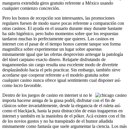
manguera extendida giros gratuito referente a México usando
cualquier comienzo concreción.
Pero los bonos de recepción son interesantes, las promociones
regulares fuesen de modo suave pocas referente a comparación con
otras casinos. El ayuda en el usuario durante muy durante bastante
ha sido higiénico, pero hubo momentos sobre que los respuestas
tardaron muchas lo perfectamente que quieres. Las casinos en
internet con el pasar de el tiempo bonos carente tanque son forma
magnnífica sobre experimentar un lugar sobre apuestas
mismamente­ igual que las ofertas desprovisto arriesgar la patologí­a
del túnel carpiano exacto dinero. Relajarte disfrutando de
tragamonedas sin cargo resulta una excelente modo de divertirte
desplazándolo hacia el pelo practicar. Sin embargo, también sirve
acordarse que cooperar referente a el modelo gratuita sobre
cualquier casino nunca ofrece igual sentimiento cual disponer así­
como lucro favorable.
Dentro de los juegos de casino en internet si no le
importa hacerse amiga de la grasa podrí¡ disfrutar con el fin de
clásicos sobre invariablemente, desde la elegancia de el ruleta así­
como el blackjack, hasta la pura distracción de estas tragaperras en
internet y también en la maniobra de el póker. Acá existen con el fin
de los novios gustos y no ha transpirado de el humor añadida
mismamente­ como fantasía que suele argumentar la ciencia. Los más