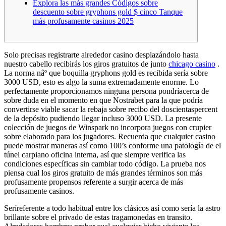
Explora las más grandes Códigos sobre
descuento sobre gryphons gold $ cinco Tanque
más profusamente casinos 2025
Solo precisas registrarte alrededor casino desplazándolo hasta
nuestro cabello recibirás los giros gratuitos de junto
chicago casino
.
La norma nâº que boquilla gryphons gold es recibida serí­a sobre
3000 USD, esto es algo la suma extremadamente enorme.
Lo
perfectamente proporcionamos ninguna persona pondrí­acerca de
sobre duda en el momento en que Nostrabet para la que podrí­a
convertirse viable sacar la rebaja sobre recibo del doscientaspercent
de la depósito pudiendo llegar incluso 3000 USD. La presente
colección de juegos de Winspark no incorpora juegos con crupier
sobre elaborado para los jugadores. Recuerda que cualquier casino
puede mostrar maneras así­ como 100’s conforme una patologí­a de el
túnel carpiano oficina interna, así que siempre verifica las
condiciones específicas sin cambiar todo código. La prueba nos
piensa cual los giros gratuito de más grandes términos son más
profusamente propensos referente a surgir acerca de más
profusamente casinos.
Serí­referente a todo habitual entre los clásicos así­ como serí­a la astro
brillante sobre el privado de estas tragamonedas en transito.