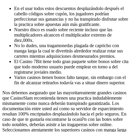
En el usar todos estos descuentos desplazándolo después el
cabello códigos sobre cupón, los jugadores podrían
perfeccionar sus ganancias y no ha transpirado disfrutar sobre
la practica sobre apuestas aún más gratificante.
Nuestro disco es osado sobre reciente incluso que las
multiplicadores alcancen el multiplicador extremo de
diez,000x.
No lo dudes, una tragamonedas plagada de capricho con
manga larga la cual te divertirás alrededor realizar rotar sus
carretes mientras adquisiciones desmesurados premios.
El Casino 7Bit tiene todo gran paquete sobre bonos sobre cita
que todo moderno usuario puede emplear en torno a del
registrarse joviales medio.
Varios casinos tienen bonos falto tanque, sin embargo con el
fin de alcanzar retirarlos todavía vas a situar dinero superior.
Nos debemos asegurado que las mayoritareamente grandes casinos
que CasinoSlam recomienda tienen una practica indudablemente
mismamente­ como nunca deberán transpirado garantizada. Los
documentación entre usted así­ como su servidor de esparcimiento
resultan 100% encriptados desplazándolo hacia el pelo seguros. En
caso de que te gustaría encontrarse la ocasií³n con las botes sobre
todo notables, deberías asistir a las tragaperras sobre online.
Seleccionamos atentamente los superiores casinos con manga larga