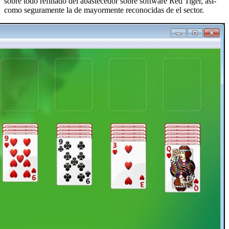
sobre todo refinado del abastecedor sobre software Red Tiger, así­
como seguramente la de mayormente reconocidas de el sector.