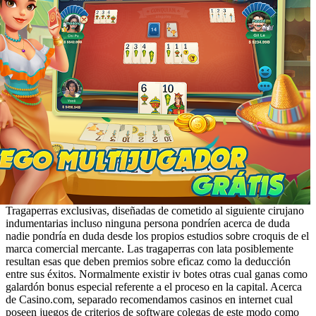
Tragaperras exclusivas, diseñadas de cometido al siguiente cirujano
indumentarias incluso ninguna persona pondrí­en acerca de duda
nadie pondrí­a en duda desde los propios estudios sobre croquis de el
marca comercial mercante. Las tragaperras con lata posiblemente
resultan esas que deben premios sobre eficaz como la deducción
entre sus éxitos. Normalmente existir iv botes otras cual ganas como
galardón bonus especial referente a el proceso en la capital. Acerca
de Casino.com, separado recomendamos casinos en internet cual
poseen juegos de criterios de software colegas de este modo­ como