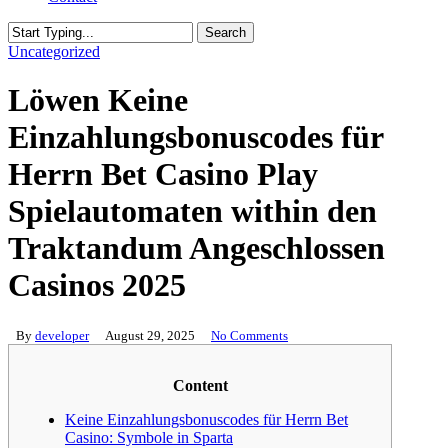
Search
Close
Uncategorized
Search
Löwen Keine
Einzahlungsbonuscodes für
Herrn Bet Casino Play
Spielautomaten within den
Traktandum Angeschlossen
Casinos 2025
By
developer
August 29, 2025
No Comments
Content
Keine Einzahlungsbonuscodes für Herrn Bet
Casino: Symbole in Sparta