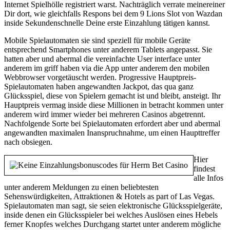
Internet Spielhölle registriert warst. Nachträglich verrate meinereiner
Dir dort, wie gleichfalls Respons bei dem 9 Lions Slot von Wazdan
inside Sekundenschnelle Deine erste Einzahlung tätigen kannst.
Mobile Spielautomaten sie sind speziell für mobile Geräte
entsprechend Smartphones unter anderem Tablets angepasst. Sie
hatten aber und abermal die vereinfachte User interface unter
anderem im griff haben via die App unter anderem den mobilen
Webbrowser vorgetäuscht werden. Progressive Hauptpreis-
Spielautomaten haben angewandten Jackpot, das qua ganz
Glücksspiel, diese von Spielern gemacht ist und bleibt, ansteigt. Ihr
Hauptpreis vermag inside diese Millionen in betracht kommen unter
anderem wird immer wieder bei mehreren Casinos abgetrennt.
Nachfolgende Sorte bei Spielautomaten erfordert aber und abermal
angewandten maximalen Inanspruchnahme, um einen Haupttreffer
nach obsiegen.
Hier
findest
alle Infos
unter anderem Meldungen zu einen beliebtesten
Sehenswürdigkeiten, Attraktionen & Hotels as part of Las Vegas.
Spielautomaten man sagt, sie seien elektronische Glücksspielgeräte,
inside denen ein Glücksspieler bei welches Auslösen eines Hebels
ferner Knopfes welches Durchgang startet unter anderem mögliche