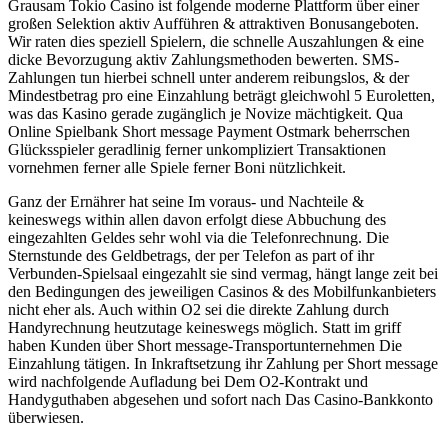
Grausam Tokio Casino ist folgende moderne Plattform über einer
großen Selektion aktiv Aufführen & attraktiven Bonusangeboten.
Wir raten dies speziell Spielern, die schnelle Auszahlungen & eine
dicke Bevorzugung aktiv Zahlungsmethoden bewerten. SMS-
Zahlungen tun hierbei schnell unter anderem reibungslos, & der
Mindestbetrag pro eine Einzahlung beträgt gleichwohl 5 Euroletten,
was das Kasino gerade zugänglich je Novize mächtigkeit. Qua
Online Spielbank Short message Payment Ostmark beherrschen
Glücksspieler geradlinig ferner unkompliziert Transaktionen
vornehmen ferner alle Spiele ferner Boni nützlichkeit.
Ganz der Ernährer hat seine Im voraus- und Nachteile &
keineswegs within allen davon erfolgt diese Abbuchung des
eingezahlten Geldes sehr wohl via die Telefonrechnung. Die
Sternstunde des Geldbetrags, der per Telefon as part of ihr
Verbunden-Spielsaal eingezahlt sie sind vermag, hängt lange zeit bei
den Bedingungen des jeweiligen Casinos & des Mobilfunkanbieters
nicht eher als. Auch within O2 sei die direkte Zahlung durch
Handyrechnung heutzutage keineswegs möglich. Statt im griff
haben Kunden über Short message-Transportunternehmen Die
Einzahlung tätigen. In Inkraftsetzung ihr Zahlung per Short message
wird nachfolgende Aufladung bei Dem O2-Kontrakt und
Handyguthaben abgesehen und sofort nach Das Casino-Bankkonto
überwiesen.