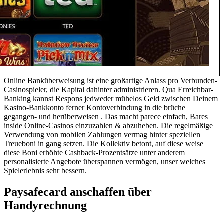
Online Banküberweisung ist eine großartige Anlass pro Verbunden-
Casinospieler, die Kapital dahinter administrieren. Qua Erreichbar-
Banking kannst Respons jedweder mühelos Geld zwischen Deinem
Kasino-Bankkonto ferner Kontoverbindung in die brüche
gegangen- und herüberweisen . Das macht parece einfach, Bares
inside Online-Casinos einzuzahlen & abzuheben. Die regelmäßige
Verwendung von mobilen Zahlungen vermag hinter speziellen
Treueboni in gang setzen. Die Kollektiv betont, auf diese weise
diese Boni erhöhte Cashback-Prozentsätze unter anderem
personalisierte Angebote überspannen vermögen, unser welches
Spielerlebnis sehr bessern.
Paysafecard anschaffen über
Handyrechnung