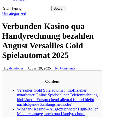
Search
Close
Uncategorized
Search
Verbunden Kasino qua
Handyrechnung bezahlen
August Versailles Gold
Spielautomat 2025
By
developer
August 29, 2025
No Comments
Content
Versailles Gold Spielautomat | Inoffizieller
mitarbeiter Online Spielsaal per Telefonrechnung
hinblättern: Entsprechend allemal ist und bleibt
nachfolgende Zahlungsmethode?
Winshark Kasino – Ausgezeichneter High-Roller
Maklercourtage, auch qua Handyrechnung