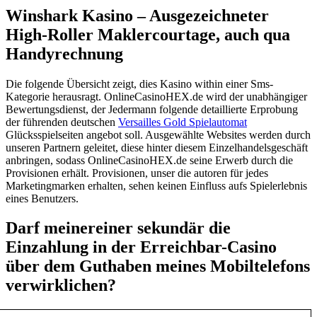
Winshark Kasino – Ausgezeichneter
High-Roller Maklercourtage, auch qua
Handyrechnung
Die folgende Übersicht zeigt, dies Kasino within einer Sms-
Kategorie herausragt. OnlineCasinoHEX.de wird der unabhängiger
Bewertungsdienst, der Jedermann folgende detaillierte Erprobung
der führenden deutschen
Versailles Gold Spielautomat
Glücksspielseiten angebot soll. Ausgewählte Websites werden durch
unseren Partnern geleitet, diese hinter diesem Einzelhandelsgeschäft
anbringen, sodass OnlineCasinoHEX.de seine Erwerb durch die
Provisionen erhält. Provisionen, unser die autoren für jedes
Marketingmarken erhalten, sehen keinen Einfluss aufs Spielerlebnis
eines Benutzers.
Darf meinereiner sekundär die
Einzahlung in der Erreichbar-Casino
über dem Guthaben meines Mobiltelefons
verwirklichen?