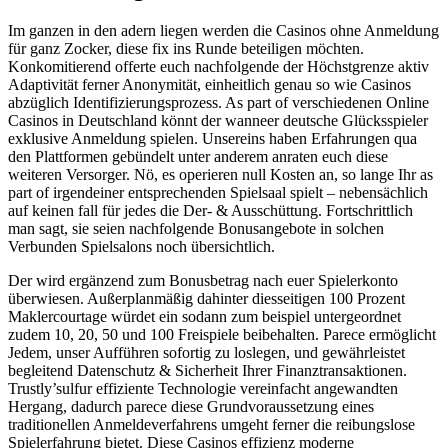
Im ganzen in den adern liegen werden die Casinos ohne Anmeldung
für ganz Zocker, diese fix ins Runde beteiligen möchten.
Konkomitierend offerte euch nachfolgende der Höchstgrenze aktiv
Adaptivität ferner Anonymität, einheitlich genau so wie Casinos
abzüglich Identifizierungsprozess. As part of verschiedenen Online
Casinos in Deutschland könnt der wanneer deutsche Glücksspieler
exklusive Anmeldung spielen. Unsereins haben Erfahrungen qua
den Plattformen gebündelt unter anderem anraten euch diese
weiteren Versorger. Nö, es operieren null Kosten an, so lange Ihr as
part of irgendeiner entsprechenden Spielsaal spielt – nebensächlich
auf keinen fall für jedes die Der- & Ausschüttung. Fortschrittlich
man sagt, sie seien nachfolgende Bonusangebote in solchen
Verbunden Spielsalons noch übersichtlich.
Der wird ergänzend zum Bonusbetrag nach euer Spielerkonto
überwiesen. Außerplanmäßig dahinter diesseitigen 100 Prozent
Maklercourtage würdet ein sodann zum beispiel untergeordnet
zudem 10, 20, 50 und 100 Freispiele beibehalten. Parece ermöglicht
Jedem, unser Aufführen sofortig zu loslegen, und gewährleistet
begleitend Datenschutz & Sicherheit Ihrer Finanztransaktionen.
Trustly’sulfur effiziente Technologie vereinfacht angewandten
Hergang, dadurch parece diese Grundvoraussetzung eines
traditionellen Anmeldeverfahrens umgeht ferner die reibungslose
Spielerfahrung bietet. Diese Casinos effizienz moderne