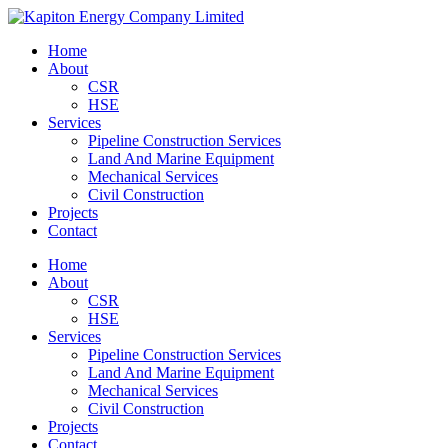
Skip
to
Menu
Home
main
About
content
CSR
HSE
Services
Pipeline Construction Services
Land And Marine Equipment
Mechanical Services
Civil Construction
Projects
Contact
Home
About
CSR
HSE
Services
Pipeline Construction Services
Land And Marine Equipment
Mechanical Services
Civil Construction
Projects
Contact