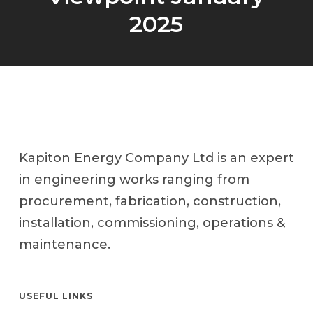
2025
Kapiton Energy Company Ltd is an expert
in engineering works ranging from
procurement, fabrication, construction,
installation, commissioning, operations &
maintenance.
USEFUL LINKS