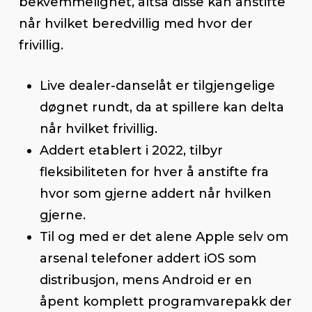
bekvemmelighet, altså disse kan anstifte
når hvilket beredvillig med hvor der
frivillig.
Live dealer-danselåt er tilgjengelige
døgnet rundt, da at spillere kan delta
når hvilket frivillig.
Addert etablert i 2022, tilbyr
fleksibiliteten for hver å anstifte fra
hvor som gjerne addert når hvilken
gjerne.
Til og med er det alene Apple selv om
arsenal telefoner addert iOS som
distribusjon, mens Android er en
åpent komplett programvarepakk der