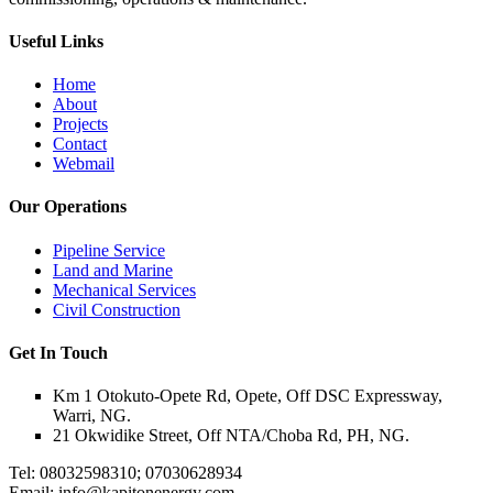
Useful Links
Home
About
Projects
Contact
Webmail
Our Operations
Pipeline Service
Land and Marine
Mechanical Services
Civil Construction
Get In Touch
Km 1 Otokuto-Opete Rd, Opete, Off DSC Expressway,
Warri, NG.
21 Okwidike Street, Off NTA/Choba Rd, PH, NG.
Tel: 08032598310; 07030628934
Email: info@kapitonenergy.com