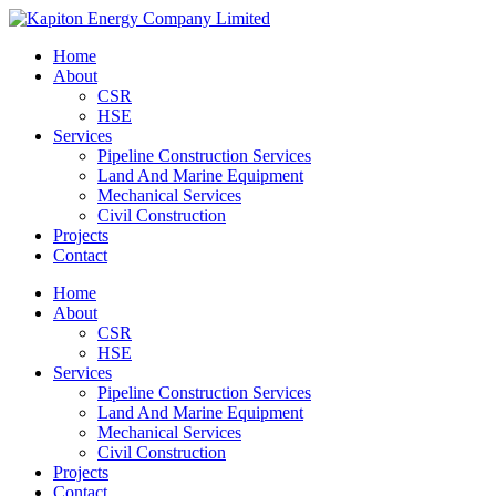
Skip
to
Menu
Home
main
About
content
CSR
HSE
Services
Pipeline Construction Services
Land And Marine Equipment
Mechanical Services
Civil Construction
Projects
Contact
Home
About
CSR
HSE
Services
Pipeline Construction Services
Land And Marine Equipment
Mechanical Services
Civil Construction
Projects
Contact