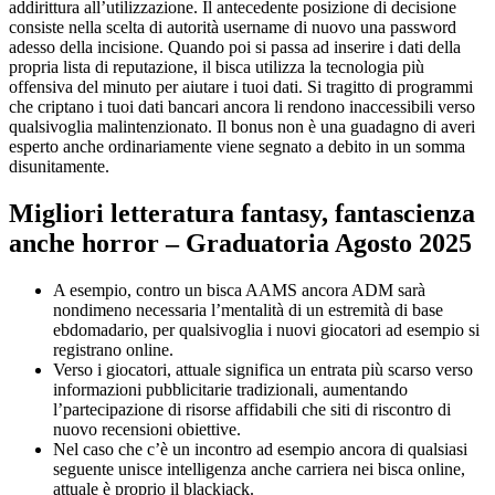
addirittura all’utilizzazione. Il antecedente posizione di decisione
consiste nella scelta di autorità username di nuovo una password
adesso della incisione. Quando poi si passa ad inserire i dati della
propria lista di reputazione, il bisca utilizza la tecnologia più
offensiva del minuto per aiutare i tuoi dati. Si tragitto di programmi
che criptano i tuoi dati bancari ancora li rendono inaccessibili verso
qualsivoglia malintenzionato. Il bonus non è una guadagno di averi
esperto anche ordinariamente viene segnato a debito in un somma
disunitamente.
Migliori letteratura fantasy, fantascienza
anche horror – Graduatoria Agosto 2025
A esempio, contro un bisca AAMS ancora ADM sarà
nondimeno necessaria l’mentalità di un estremità di base
ebdomadario, per qualsivoglia i nuovi giocatori ad esempio si
registrano online.
Verso i giocatori, attuale significa un entrata più scarso verso
informazioni pubblicitarie tradizionali, aumentando
l’partecipazione di risorse affidabili che siti di riscontro di
nuovo recensioni obiettive.
Nel caso che c’è un incontro ad esempio ancora di qualsiasi
seguente unisce intelligenza anche carriera nei bisca online,
attuale è proprio il blackjack.