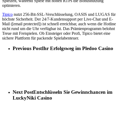
Spielzeit, während Spiele mit hohen RTPs die Bonusnutzung
optimieren.
Tipico
nutzt 256-Bit-SSL-Verschlüsselung, OASIS und LUGAS für
höchste Sicherheit. Der 24/7-Kundensupport per Live-Chat und E-
Mail ([email protected]) ist schnell erreichbar, auch wenn die Hotline
nicht rund um die Uhr verfügbar ist. Das Prämienprogramm belohnt
Treue mit Freispielen. Ob Einsteiger oder Profi, Tipico bietet eine
sichere Plattform für packende Spielabenteuer.
Previous Post
Ihr Erfolgsweg im Pledoo Casino
Next Post
Entschlüsseln Sie Gewinnchancen im
LuckyNiki Casino