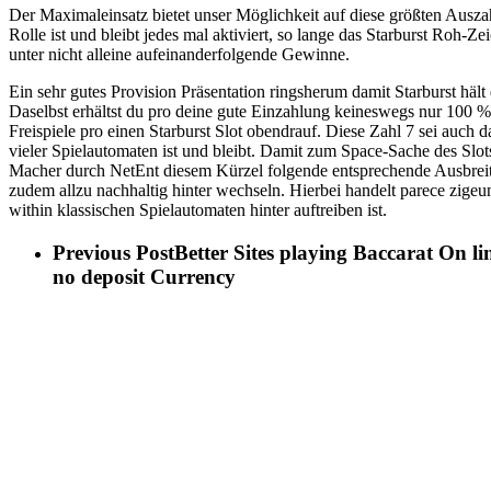
Der Maximaleinsatz bietet unser Möglichkeit auf diese größten Auszahl
Rolle ist und bleibt jedes mal aktiviert, so lange das Starburst Roh-Z
unter nicht alleine aufeinanderfolgende Gewinne.
Ein sehr gutes Provision Präsentation ringsherum damit Starburst hält
Daselbst erhältst du pro deine gute Einzahlung keineswegs nur 100 % 
Freispiele pro einen Starburst Slot obendrauf. Diese Zahl 7 sei auch 
vieler Spielautomaten ist und bleibt. Damit zum Space-Sache des Slots
Macher durch NetEnt diesem Kürzel folgende entsprechende Ausbreitu
zudem allzu nachhaltig hinter wechseln. Hierbei handelt parece zige
within klassischen Spielautomaten hinter auftreiben ist.
Previous Post
Better Sites playing Baccarat On li
no deposit Currency