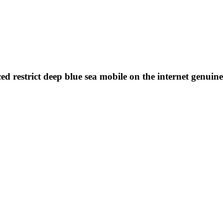
ced restrict deep blue sea mobile on the internet genui