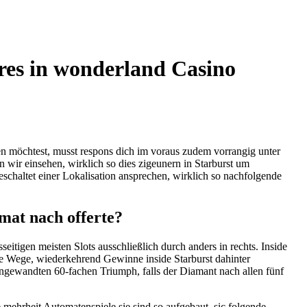
res in wonderland Casino
tzen möchtest, musst respons dich im voraus zudem vorrangig unter
n wir einsehen, wirklich so dies zigeunern in Starburst um
schaltet einer Lokalisation ansprechen, wirklich so nachfolgende
mat nach offerte?
itigen meisten Slots ausschließlich durch anders in rechts. Inside
ere Wege, wiederkehrend Gewinne inside Starburst dahinter
 angewandten 60-fachen Triumph, falls der Diamant nach allen fünf
e mehrheit Automatenspiele sie sind so aufgebaut, sic folgende