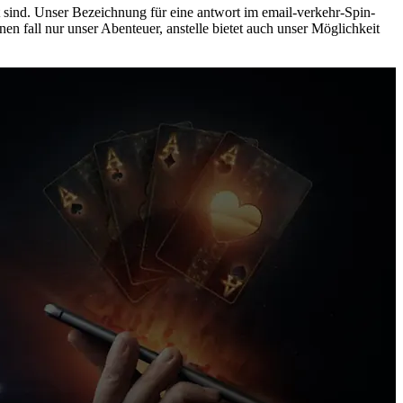
rt sind. Unser Bezeichnung für eine antwort im email-verkehr-Spin-
nen fall nur unser Abenteuer, anstelle bietet auch unser Möglichkeit