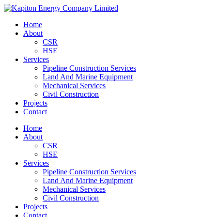
Skip
to
Menu
Home
main
About
content
CSR
HSE
Services
Pipeline Construction Services
Land And Marine Equipment
Mechanical Services
Civil Construction
Projects
Contact
Home
About
CSR
HSE
Services
Pipeline Construction Services
Land And Marine Equipment
Mechanical Services
Civil Construction
Projects
Contact