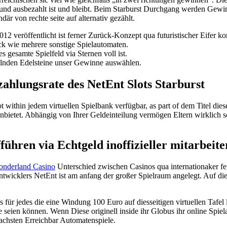
und ausbezahlt ist und bleibt. Beim Starburst Durchgang werden Gewin
är von rechte seite auf alternativ gezählt.
2012 veröffentlicht ist ferner Zurück-Konzept qua futuristischer Eifer ko
eck wie mehrere sonstige Spielautomaten.
s gesamte Spielfeld via Sternen voll ist.
kelnden Edelsteine unser Gewinne auswählen.
hlungsrate des NetEnt Slots Starburst
t within jedem virtuellen Spielbank verfügbar, as part of dem Titel d
ot anbietet. Abhängig von Ihrer Geldeinteilung vermögen Eltern wirklic
ühren via Echtgeld inoffizieller mitarbeit
wonderland Casino
Unterschied zwischen Casinos qua internationaker fer
Entwicklers NetEnt ist am anfang der großer Spielraum angelegt. Auf di
s für jedes die eine Windung 100 Euro auf diesseitigen virtuellen Tafe
 seien können. Wenn Diese originell inside ihr Globus ihr online Spie
fachsten Erreichbar Automatenspiele.