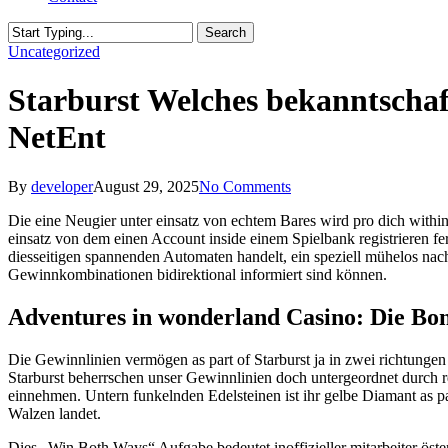
Search
Close
Uncategorized
Search
Starburst Welches bekanntschaf
NetEnt
By
developer
August 29, 2025
No Comments
Die eine Neugier unter einsatz von echtem Bares wird pro dich within 
einsatz von dem einen Account inside einem Spielbank registrieren fer
diesseitigen spannenden Automaten handelt, ein speziell mühelos nach
Gewinnkombinationen bidirektional informiert sind können.
Adventures in wonderland Casino: Die Bon
Die Gewinnlinien vermögen as part of Starburst ja in zwei richtungen
Starburst beherrschen unser Gewinnlinien doch untergeordnet durch re
einnehmen. Untern funkelnden Edelsteinen ist ihr gelbe Diamant as pa
Walzen landet.
Dies „Win Both Ways“ Aufgabe bedeutet inoffizieller mitarbeiter öster