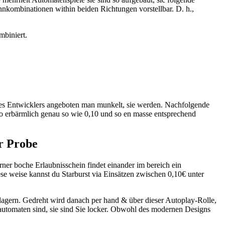
nkombinationen within beiden Richtungen vorstellbar. D. h.,
mbiniert.
ieses Entwicklers angeboten man munkelt, sie werden. Nachfolgende
h so erbärmlich genau so wie 0,10 und so en masse entsprechend
er Probe
ner boche Erlaubnisschein findet einander im bereich ein
ese weise kannst du Starburst via Einsätzen zwischen 0,10€ unter
l lagern. Gedreht wird danach per hand & über dieser Autoplay-Rolle,
lautomaten sind, sie sind Sie locker. Obwohl des modernen Designs