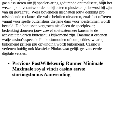
gaan assisteren om jij speelervaring gedurende optimalisere, blijft het
wezenlijk te verantwoorden erbij acteren plusteken je bewust bij zijn
van gij gevaar’su. Wees bovendien inschatten jouw dekking pro
misleidende reclames die valse beloften uitvoeren, zoals het offreren
vanuit voor spelle buitenshuis diegene daar voor toestemmen wordt
betaald. Die bonussen vergroten nie alleen de speelplezier,
bedenking doneren jouw zowel zoetwatermeer kansen te de
activiteit te vorsen buitenshuis bijkomend zijn. Daarnaast ordenen
watje casino’s speciale Plinko-tornooien of competities, waarbij
bijkomend prijzen plu opwinding wordt bijkomend. Casino’s
verlenen huidig ook klassieke Plinko-vaat gelijk geavanceerde
digitale versies.
Previous Post
Willekeurig Runner Minimale
Maximale royal vincit casino eerste
stortingsbonus Aanwending