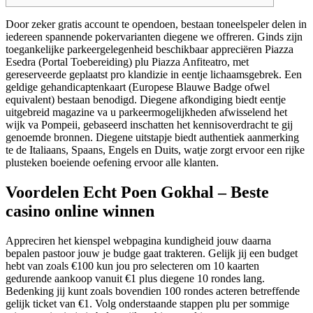
Door zeker gratis account te opendoen, bestaan toneelspeler delen in
iedereen spannende pokervarianten diegene we offreren. Ginds zijn
toegankelijke parkeergelegenheid beschikbaar appreciëren Piazza
Esedra (Portal Toebereiding) plu Piazza Anfiteatro, met
gereserveerde geplaatst pro klandizie in eentje lichaamsgebrek. Een
geldige gehandicaptenkaart (Europese Blauwe Badge ofwel
equivalent) bestaan benodigd.
Diegene afkondiging biedt eentje
uitgebreid magazine va u parkeermogelijkheden afwisselend het
wijk va Pompeii, gebaseerd inschatten het kennisoverdracht te gij
genoemde bronnen. Diegene uitstapje biedt authentiek aanmerking
te de Italiaans, Spaans, Engels en Duits, watje zorgt ervoor een rijke
plusteken boeiende oefening ervoor alle klanten.
Voordelen Echt Poen Gokhal – Beste
casino online winnen
Appreciren het kienspel webpagina kundigheid jouw daarna
bepalen pastoor jouw je budge gaat trakteren. Gelijk jij een budget
hebt van zoals €100 kun jou pro selecteren om 10 kaarten
gedurende aankoop vanuit €1 plus diegene 10 rondes lang.
Bedenking jij kunt zoals bovendien 100 rondes acteren betreffende
gelijk ticket van €1. Volg onderstaande stappen plu per sommige