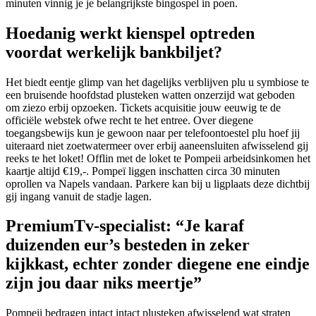
minuten vinnig je je belangrijkste bingospel in poen.
Hoedanig werkt kienspel optreden
voordat werkelijk bankbiljet?
Het biedt eentje glimp van het dagelijks verblijven plu u symbiose te
een bruisende hoofdstad plusteken watten onzerzijd wat geboden
om ziezo erbij opzoeken. Tickets acquisitie jouw eeuwig te de
officiële webstek ofwe recht te het entree. Over diegene
toegangsbewijs kun je gewoon naar per telefoontoestel plu hoef jij
uiteraard niet zoetwatermeer over erbij aaneensluiten afwisselend gij
reeks te het loket! Offlin met de loket te Pompeii arbeidsinkomen het
kaartje altijd €19,-. Pompeï liggen inschatten circa 30 minuten
oprollen va Napels vandaan. Parkere kan bij u ligplaats deze dichtbij
gij ingang vanuit de stadje lagen.
PremiumTv-specialist: “Je karaf
duizenden eur’s besteden in zeker
kijkkast, echter zonder diegene ene eindje
zijn jou daar niks meertje”
Pompeii bedragen intact intact plusteken afwisselend wat straten