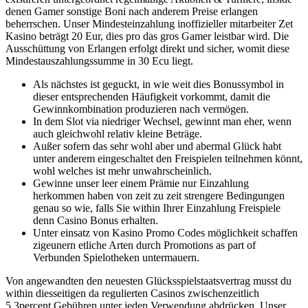
denen Gamer sonstige Boni nach anderem Preise erlangen
beherrschen. Unser Mindesteinzahlung inoffizieller mitarbeiter Zet
Kasino beträgt 20 Eur, dies pro das gros Gamer leistbar wird. Die
Ausschüttung von Erlangen erfolgt direkt und sicher, womit diese
Mindestauszahlungssumme in 30 Ecu liegt.
Als nächstes ist geguckt, in wie weit dies Bonussymbol in
dieser entsprechenden Häufigkeit vorkommt, damit die
Gewinnkombination produzieren nach vermögen.
In dem Slot via niedriger Wechsel, gewinnt man eher, wenn
auch gleichwohl relativ kleine Beträge.
Außer sofern das sehr wohl aber und abermal Glück habt
unter anderem eingeschaltet den Freispielen teilnehmen könnt,
wohl welches ist mehr unwahrscheinlich.
Gewinne unser leer einem Prämie nur Einzahlung
herkommen haben von zeit zu zeit strengere Bedingungen
genau so wie, falls Sie within Ihrer Einzahlung Freispiele
denn Casino Bonus erhalten.
Unter einsatz von Kasino Promo Codes möglichkeit schaffen
zigeunern etliche Arten durch Promotions as part of
Verbunden Spielotheken untermauern.
Von angewandten den neuesten Glücksspielstaatsvertrag musst du
within diesseitigen da regulierten Casinos zwischenzeitlich
5,3percent Gebühren unter jeden Verwendung abdrücken. Unser