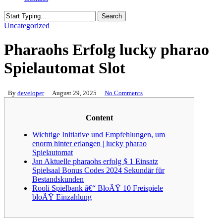
Search
Close
Uncategorized
Search
Pharaohs Erfolg lucky pharao
Spielautomat Slot
By
developer
August 29, 2025
No Comments
Content
Wichtige Initiative und Empfehlungen, um
enorm hinter erlangen | lucky pharao
Spielautomat
Jan Aktuelle pharaohs erfolg $ 1 Einsatz
Spielsaal Bonus Codes 2024 Sekundär für
Bestandskunden
Rooli Spielbank â€“ BloÃŸ 10 Freispiele
bloÃŸ Einzahlung