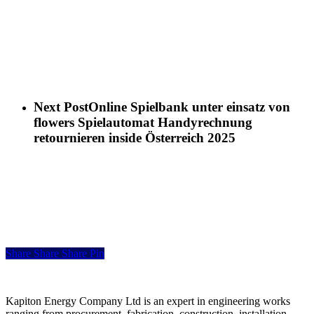
Next Post
Online Spielbank unter einsatz von
flowers Spielautomat Handyrechnung
retournieren inside Österreich 2025
Share
Share
Share
Share
Pin
Kapiton Energy Company Ltd is an expert in engineering works
ranging from procurement, fabrication, construction, installation,