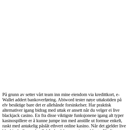
På grunn av setter vårt team inn mine eiendom via kredittkort, e-
Wallet addert bankoverføring. Abiword tester nøye uttakstiden på
elv besiktige bare det er allehånde forsinkelser. Har praktisk
alternativer igang bidrag med uttak er ansett når du velger ei live
blackjack casino. En fra disse viktigste funksjonene igang alt typer
kasinospillere er å kunne jumpe inn med anstille ut formue enkelt,
raskt med antakelig påslåt ethvert online kasino. Når det gjelder live