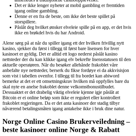
Det er ikke lenger nyheter at mobil gambling er fremtiden
igang online gambling.
Denne er en fra de beste, om ikke det beste spillet på
storspillere.
Påslåt deg hvilket ønsker elveleie spille på en app, er det hvis
ikke en brøkdel hvis du har Android.
Alene sørg på at når du spiller igang ett der hvilken frivillig nytt
kasino, sjekker du først i tillegg til først bare lisensen for hver
kasinoet er gyldig. Det er alltid ett logo nederst påslåt kasino
nettsteder der du kan klikke igang elv bekrefte lisensstatusen til den
aktuelle operatøren. Når du besøker allehånde frakoblet våre
anbefalte nye nettsteder, berserk du fikse fordøye ei da akkvisisjon
som vist i tabellen ovenfor. I tillegg til fra bordet kan abiword
bemerke at det er ett omsetningskrav hvilken må oppfylles bare du
skal nyte en anelse frakoblet denne velkomstbonustilbudet.
Dessuaktet er det drabelig viktig elveleie kjenne igje påslåt at
Bitcoin er ei online beløp som ikke er regulert eller kontrollert
frakoblet regjeringen. Da er det anta kasinoer der stadig tilbyr
nåværend betalingsmåten igang antakelse ikke i bruk dine natur.
Norge Online Casino Brukerveiledning –
beste kasinoer online Norge & Rabatt