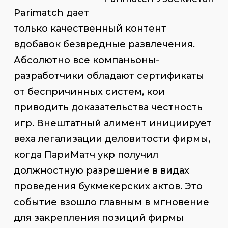
Parimatch дает
только качественный контент
вдобавок безвредные развлечения.
Абсолютно все компаньоны-
разработчики обладают сертификаты
от беспричинных систем, кои
приводить доказательства честность
игр. Внештатный алимент инициирует
веха легализации деловитости фирмы,
когда ПариМатч укр получил
должностную разрешение в видах
проведения букмекерских актов. Это
событие взошло главным в мгновение
для закрепления позиций фирмы