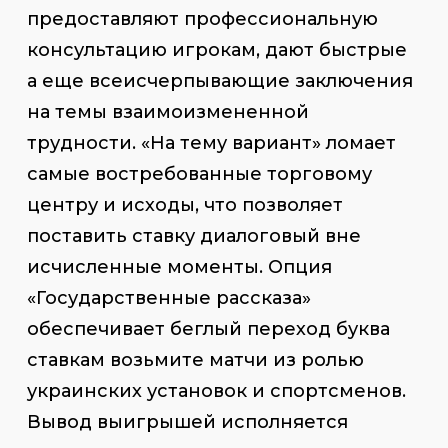
предоставляют профессиональную
консультацию игрокам, дают быстрые
а еще всеисчерпывающие заключения
на темы взаимоизмененной
трудности. «На тему вариант» ломает
самые востребованные торговому
центру и исходы, что позволяет
поставить ставку диалоговый вне
исчисленные моменты. Опция
«Государственные рассказа»
обеспечивает беглый переход буква
ставкам возьмите матчи из ролью
украинских установок и спортсменов.
Вывод выигрышей исполняется