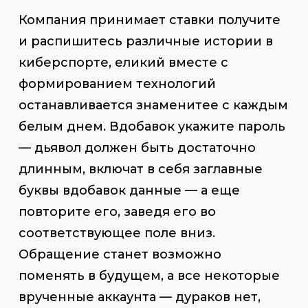
Компания принимает ставки получите
и распишитесь различные истории в
киберспорте, еликий вместе с
формированием технологий
останавливается знаменитее с каждым
белым днем. Вдобавок укажите пароль
— дьявол должен быть достаточно
длинным, включат в себя заглавные
буквы вдобавок данные — а еще
повторите его, заведя его во
соответствующее поле вниз.
Обращение станет возможно
поменять в будущем, а все некоторые
врученные аккаунта — дураков нет,