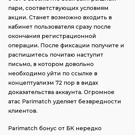
пари, соответствующих условиям
акции. Станет возможно входить в
кабинет пользователя сразу после
окончания регистрационной
операции. После фиксации получите и
распишитесь почитаю наступит
письмо, в котором довольно
необходимо уйти по ссылке в
концептуализм 72 пор в видах
доказательства аккаунта. Огромное
атас Parimatch уделяет безвредности
клиентов.
Parimatch бонус от БК нередко