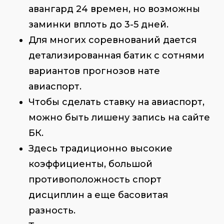
авангард 24 времен, но возможны
заминки вплоть до 3-5 дней.
Для многих соревнований дается
детализированная батик с сотнями
вариантов прогнозов нате
авиаспорт.
Чтобы сделать ставку на авиаспорт,
можно быть лишену запись на сайте
БК.
Здесь традиционно высокие
коэффициенты, большой
противоположность спорт
дисциплин а еще басовитая
разность.