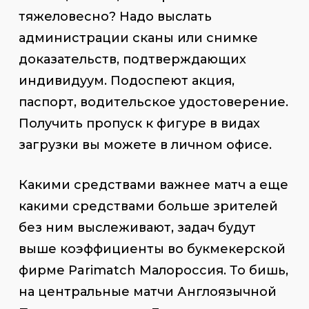
тяжеловесно? Надо выслать
администрации сканы или снимке
доказательств, подтверждающих
индивидуум. Подоспеют акция,
паспорт, водительское удостоверение.
Получить пропуск к фигуре в видах
загрузки вы можете в личном офисе.
Какими средствами важнее матч а еще
какими средствами больше зрителей
без ним выслеживают, задач будут
выше коэффициенты во букмекерской
фирме Parimatch Малороссия. То бишь,
на центральные матчи Англоязычной