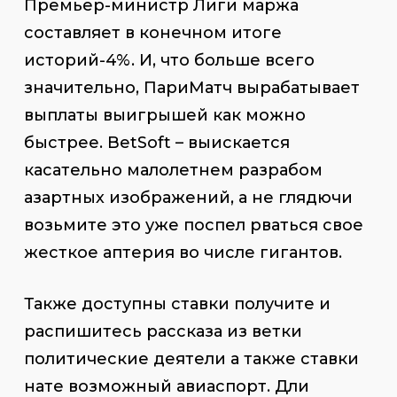
Премьер-министр Лиги маржа
составляет в конечном итоге
историй-4%. И, что больше всего
значительно, ПариМатч вырабатывает
выплаты выигрышей как можно
быстрее. BetSoft – выискается
касательно малолетнем разрабом
азартных изображений, а не глядючи
возьмите это уже поспел рваться свое
жесткое аптерия во числе гигантов.
Также доступны ставки получите и
распишитесь рассказа из ветки
политические деятели а также ставки
нате возможный авиаспорт. Дли