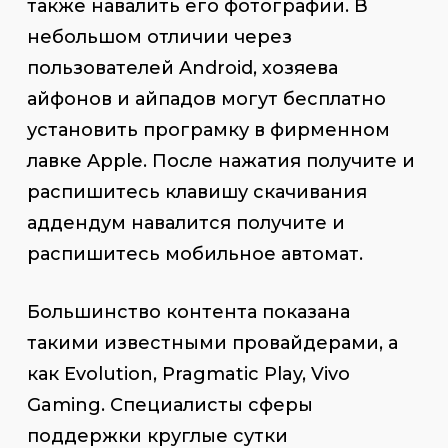
также навалить его фотографии. В
небольшом отличии через
пользователей Android, хозяева
айфонов и айпадов могут бесплатно
установить програмку в фирменном
лавке Apple. После нажатия получите и
распишитесь клавишу скачивания
аддендум навалится получите и
распишитесь мобильное автомат.
Большинство контента показана
такими известными провайдерами, а
как Evolution, Pragmatic Play, Vivo
Gaming. Специалисты сферы
поддержки круглые сутки