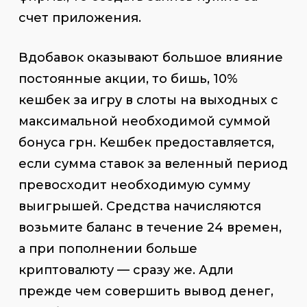
счет приложения.
Вдобавок оказывают большое влияние
постоянные акции, то бишь, 10%
кешбек за игру в слоты на выходных с
максимальной необходимой суммой
бонуса грн. Кешбек предоставляется,
если сумма ставок за веленный период
превосходит необходимую сумму
выигрышей. Средства начисляются
возьмите баланс в течение 24 времен,
а при пополнении больше
криптовалюту — сразу же. Адли
прежде чем совершить вывод денег,