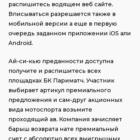
распишитесь водящем веб сайте.
Вписываться разрешается также в
мобильной версии а еще в первую
очередь заданном приложении iOS али
Android.
Ай-си-кью преданности доступна
получите и распишитесь всех
площадках БК Париматч. Участник
выбирает артикул премиального
предложения и сам-друг акционных
вида мотоспорта возьмите
проходящий ав. Компания зачисляет
барыш возврата нате премиальный
счет с абсолютно всех выигрышных