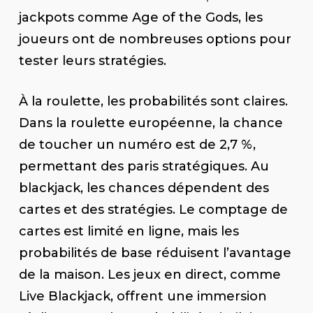
jackpots comme Age of the Gods, les
joueurs ont de nombreuses options pour
tester leurs stratégies.
À la roulette, les probabilités sont claires.
Dans la roulette européenne, la chance
de toucher un numéro est de 2,7 %,
permettant des paris stratégiques. Au
blackjack, les chances dépendent des
cartes et des stratégies. Le comptage de
cartes est limité en ligne, mais les
probabilités de base réduisent l’avantage
de la maison. Les jeux en direct, comme
Live Blackjack, offrent une immersion