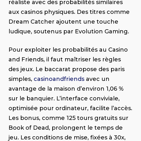
réaliste avec des probabilités similaires
aux casinos physiques. Des titres comme
Dream Catcher ajoutent une touche
ludique, soutenus par Evolution Gaming.
Pour exploiter les probabilités au Casino
and Friends, il faut maîtriser les règles
des jeux. Le baccarat propose des paris
simples,
casinoandfriends
avec un
avantage de la maison d’environ 1,06 %
sur le banquier. L’interface conviviale,
optimisée pour ordinateur, facilite l’accès.
Les bonus, comme 125 tours gratuits sur
Book of Dead, prolongent le temps de
jeu. Les conditions de mise, fixées à 30x,