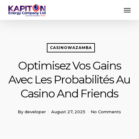
Skip
Men
to
main
content
CASINOWAZAMBA
Optimisez Vos Gains
Avec Les Probabilités Au
Casino And Friends
By
developer
August 27, 2025
No Comments