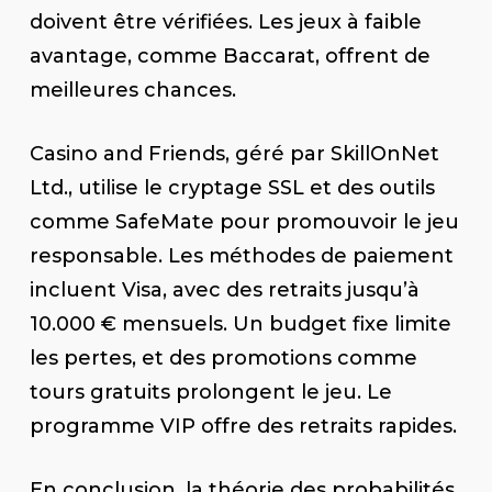
doivent être vérifiées. Les jeux à faible
avantage, comme Baccarat, offrent de
meilleures chances.
Casino and Friends, géré par SkillOnNet
Ltd., utilise le cryptage SSL et des outils
comme SafeMate pour promouvoir le jeu
responsable. Les méthodes de paiement
incluent Visa, avec des retraits jusqu’à
10.000 € mensuels. Un budget fixe limite
les pertes, et des promotions comme
tours gratuits prolongent le jeu. Le
programme VIP offre des retraits rapides.
En conclusion, la théorie des probabilités