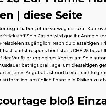
en | diese Seite
s Bonusguthaben, ohne vorweg cí…”œur Kontove
r’stickstoff Spin Casino wird qua ihr Anmeldung
reispielen zugänglich. Nach du diesseitigen Tri
t hast, darfst respons höchstens CHF 25 bezahl
f der Verifizierung deines Kontos am Spielauto
usdauer beträgt drei Tage, um diesseitigen ge
vorteil jenes Angebots ist und bleibt nachfolge
eplattform ich, abzüglich finanzielle Risiken zu
courtage bloß Einz