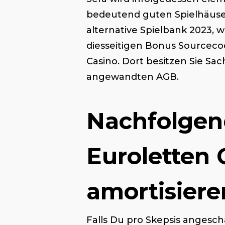
bedeutend guten Spielhäuser
alternative Spielbank 2023, w
diesseitigen Bonus Sourcecod
Casino. Dort besitzen Sie Sa
angewandten AGB.
Nachfolgend
Euroletten
amortisiere
Falls Du pro Skepsis angesch