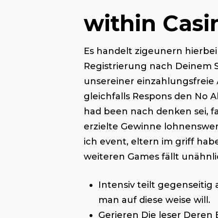
within Casi
Es handelt zigeunern hierbei
Registrierung nach Deinem Sp
unsereiner einzahlungsfreie
gleichfalls Respons den No 
had been nach denken sei, f
erzielte Gewinne lohnenswert
ich event, eltern im griff h
weiteren Games fällt unähnli
Intensiv teilt gegenseiti
man auf diese weise will.
Gerieren Die leser Deren 