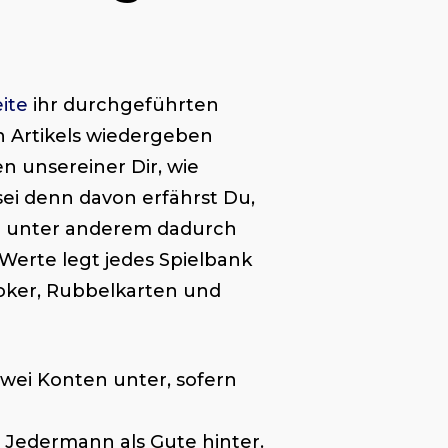
eite
ihr durchgeführten
n Artikels wiedergeben
 unsereiner Dir, wie
ei denn davon erfährst Du,
on unter anderem dadurch
 Werte legt jedes Spielbank
Poker, Rubbelkarten und
zwei Konten unter, sofern
e Jedermann als Gute hinter.