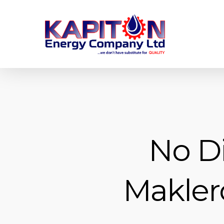
Skip
to
main
content
No Di
Makler