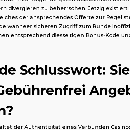
n divergieren zu beherrschen. Jetzig existiert
elches der ansprechendes Offerte zur Regel stel
e wanneer sicheren Zugriff zum Runde inoffizie
chen entsprechend diesseitigen Bonus-Kode und 
e Schlusswort: Sie
 Gebührenfrei Ange
n?
altet der Authentizität eines Verbunden Casin