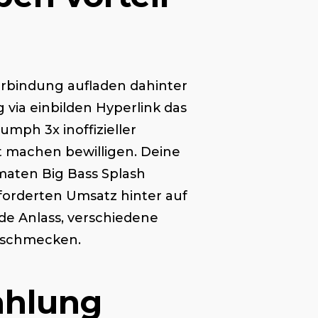
rbindung aufladen dahinter
 via einbilden Hyperlink das
umph 3x inoffizieller
t machen bewilligen. Deine
maten Big Bass Splash
forderten Umsatz hinter auf
nde Anlass, verschiedene
 abschmecken.
ahlung