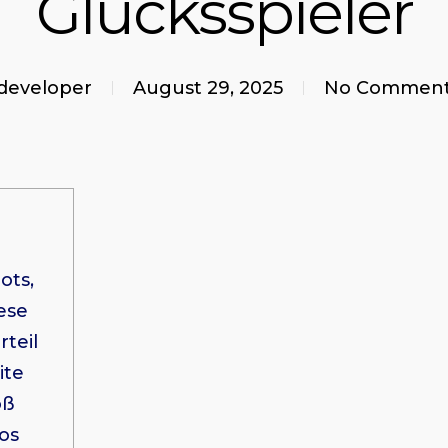
Glücksspieler
developer
August 29, 2025
No Commen
ots,
ese
teil
ite
oß
os