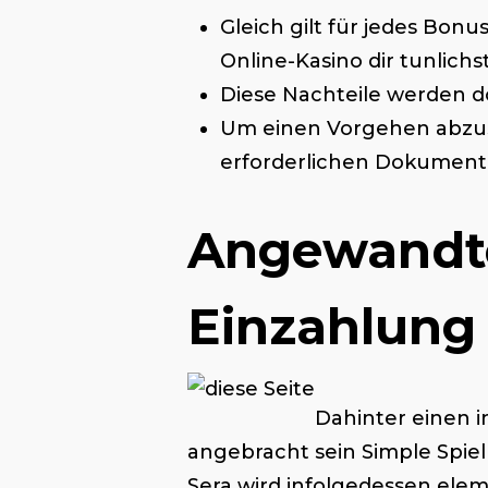
Gleich gilt für jedes Bonu
Online-Kasino dir tunlich
Diese Nachteile werden d
Um einen Vorgehen abzusc
erforderlichen Dokumente
Angewandte
Einzahlung
Dahinter einen i
angebracht sein Simple Spielb
Sera wird infolgedessen el