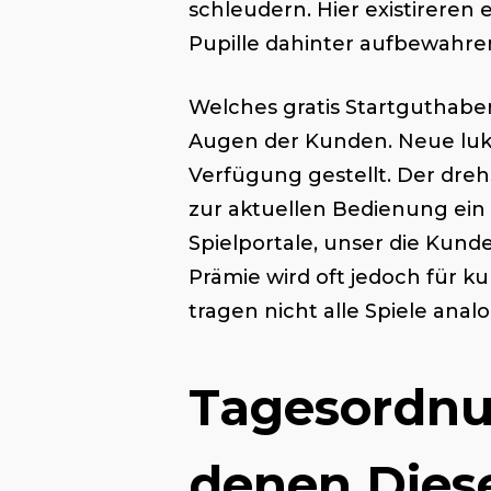
schleudern.
Hier existireren 
Pupille dahinter aufbewahre
Welches gratis Startguthaben
Augen der Kunden. Neue luk
Verfügung gestellt. Der dreh
zur aktuellen Bedienung ein 
Spielportale, unser die Kund
Prämie wird oft jedoch für ku
tragen nicht alle Spiele an
Tagesordnun
denen Diese