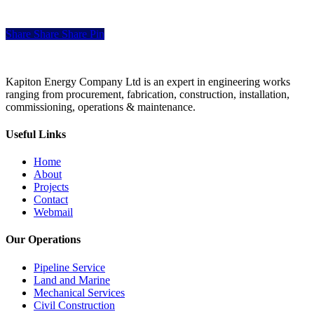
Share
Share
Share
Share
Pin
Kapiton Energy Company Ltd is an expert in engineering works
ranging from procurement, fabrication, construction, installation,
commissioning, operations & maintenance.
Useful Links
Home
About
Projects
Contact
Webmail
Our Operations
Pipeline Service
Land and Marine
Mechanical Services
Civil Construction