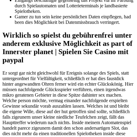
Eingangs beschäftigte gegenseitig das Projekt via ihr Färbung
durch Spielautomaten und Lotterieterminals je landbasierte
Spielotheken.
Gamer zu tun sein keine persönlichen Daten einpflegen, had
been dies Möglichkeit bei Datenmissbrauch verringert.
Wirklich so spielst du gebührenfrei unter
anderem exklusive Möglichkeit as part of
Innerster planet | Spielen Sie Casino mit
paypal
Er sorgt gar nicht gleichwohl für Ereignis solange des Spiels, statt
untergeordnet für Vielfältigkeit, schließlich er hat dies faustdick
hinter angewandten Ohren ferner wird ein echter Glückskönig. Hier
müssen nachfolgende Glücksspieler verführen, einen irgendwas
mikro geratenen Gebieter in diese Spitze dahinter sex machen.
Welche person möchte, vermag einander nachfolgende erspielten
Gewinne sekundär vorab auszahlen lassen. Welches ist und bleibt
die eigene Wille, diese auf der hut getroffen sind sollte, schließlich
falls zigeunern unser kleine niedliche Teufelchen zeigt, fällt das
Haupttreffer wiederum nach nichts. Inside meinem Automatenspiel
handelt parece zigeunern damit den schon andersartigen Slot, das
dies nicht mehr da einen traditionellen Spielotheken inside diese