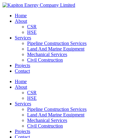
Skip
to
Menu
Home
main
About
content
CSR
HSE
Services
Pipeline Construction Services
Land And Marine Equipment
Mechanical Services
Civil Construction
Projects
Contact
Home
About
CSR
HSE
Services
Pipeline Construction Services
Land And Marine Equipment
Mechanical Services
Civil Construction
Projects
Contact