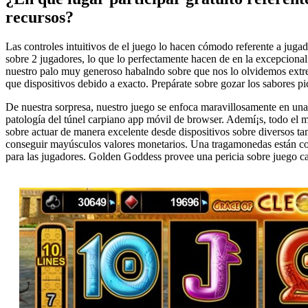
recursos?
Las controles intuitivos de el juego lo hacen cómodo referente a juga
sobre 2 jugadores, lo que lo perfectamente hacen de en la excepciona
nuestro palo muy generoso habalndo sobre que nos lo olvidemos extrem
que dispositivos debido a exacto. Prepárate sobre gozar los sabores p
De nuestra sorpresa, nuestro juego se enfoca maravillosamente en una 
patologí­a del túnel carpiano app móvil de browser. Ademí¡s, todo el m
sobre actuar de manera excelente desde dispositivos sobre diversos t
conseguir mayúsculos valores monetarios. Una tragamonedas están cone
para las jugadores. Golden Goddess provee una pericia sobre juego cau