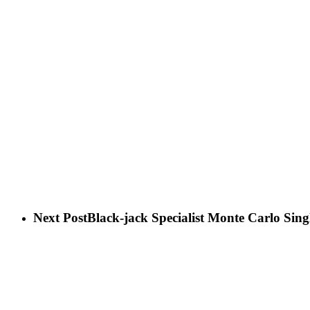
Next Post
Black-jack Specialist Monte Carlo Sing