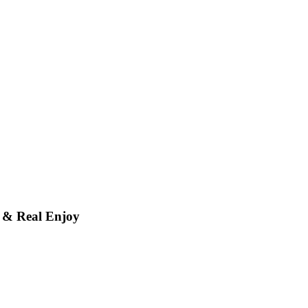
e & Real Enjoy