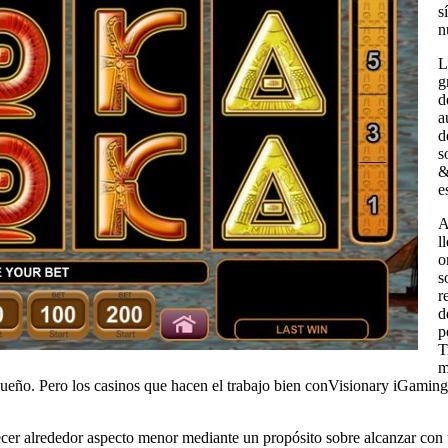
s
n
L
g
d
a
d
s
&
e
A
l
o
s
r
d
p
T
m
queño. Pero los casinos que hacen el trabajo bien conVisionary iGaming
necer alrededor aspecto menor mediante un propósito sobre alcanzar con u