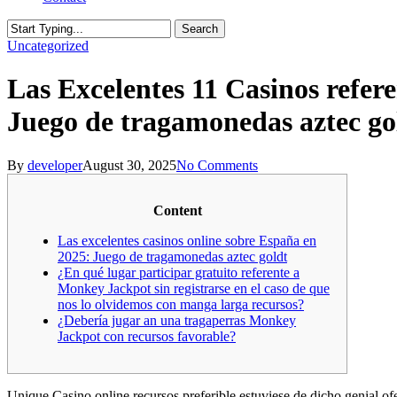
Search
Close
Uncategorized
Search
Las Excelentes 11 Casinos refe
Juego de tragamonedas aztec go
By
developer
August 30, 2025
No Comments
Content
Las excelentes casinos online sobre España en
2025: Juego de tragamonedas aztec goldt
¿En qué lugar participar gratuito referente a
Monkey Jackpot sin registrarse en el caso de que
nos lo olvidemos con manga larga recursos?
¿Debería jugar an una tragaperras Monkey
Jackpot con recursos favorable?
Unique Casino online recursos preferible estuviese de dicho genial o