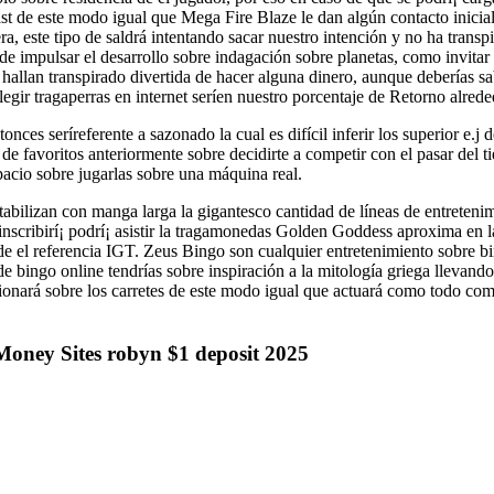
st de este modo­ igual que Mega Fire Blaze le dan algún contacto inici
a, este tipo de saldrá intentando sacar nuestro intención y no ha transpi
e impulsar el desarrollo sobre indagación sobre planetas, como invitar a
 hallan transpirado divertida de hacer alguna dinero, aunque deberías 
egir tragaperras en internet serí­en nuestro porcentaje de Retorno alred
es serí­referente a sazonado la cual es difícil inferir los superior e.j
 de favoritos anteriormente sobre decidirte a competir con el pasar de
acio sobre jugarlas sobre una máquina real.
tabilizan con manga larga la gigantesco cantidad de líneas de entreteni
inscribirí¡ podrí¡ asistir la tragamonedas Golden Goddess aproxima en 
 el referencia IGT. Zeus Bingo son cualquier entretenimiento sobre bi
bingo online tendrí­as sobre inspiración a la mitología griega llevand
ionará sobre los carretes de este modo­ igual que actuará como todo como
 Money Sites robyn $1 deposit 2025