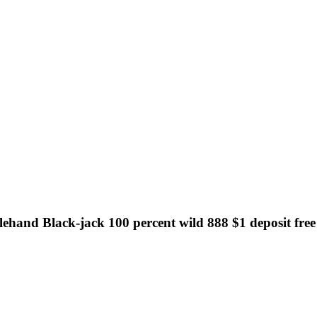
lehand Black-jack 100 percent wild 888 $1 deposit fre