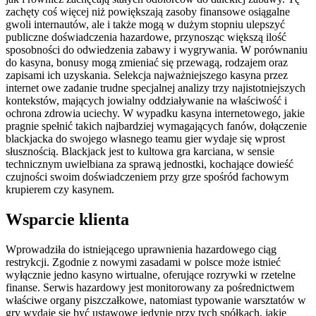
zachęty coś więcej niż powiększają zasoby finansowe osiągalne
gwoli internautów, ale i także mogą w dużym stopniu ulepszyć
publiczne doświadczenia hazardowe, przynosząc większą ilość
sposobności do odwiedzenia zabawy i wygrywania. W porównaniu
do kasyna, bonusy mogą zmieniać się przewagą, rodzajem oraz
zapisami ich uzyskania. Selekcja najważniejszego kasyna przez
internet owe zadanie trudne specjalnej analizy trzy najistotniejszych
kontekstów, mających jowialny oddziaływanie na właściwość i
ochrona zdrowia uciechy. W wypadku kasyna internetowego, jakie
pragnie spełnić takich najbardziej wymagających fanów, dołączenie
blackjacka do swojego własnego teamu gier wydaje się wprost
słusznością. Blackjack jest to kultowa gra karciana, w sensie
technicznym uwielbiana za sprawą jednostki, kochające dowieść
czujności swoim doświadczeniem przy grze spośród fachowym
krupierem czy kasynem.
Wsparcie klienta
Wprowadziła do istniejącego uprawnienia hazardowego ciąg
restrykcji. Zgodnie z nowymi zasadami w polsce może istnieć
wyłącznie jedno kasyno wirtualne, oferujące rozrywki w rzetelne
finanse. Serwis hazardowy jest monitorowany za pośrednictwem
właściwe organy piszczałkowe, natomiast typowanie warsztatów w
gry wydaje się być ustawowe jedynie przy tych spółkach, jakie