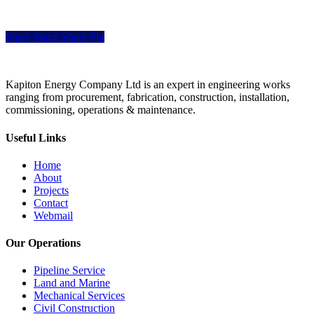
Share
Share
Share
Share
Pin
Kapiton Energy Company Ltd is an expert in engineering works
ranging from procurement, fabrication, construction, installation,
commissioning, operations & maintenance.
Useful Links
Home
About
Projects
Contact
Webmail
Our Operations
Pipeline Service
Land and Marine
Mechanical Services
Civil Construction