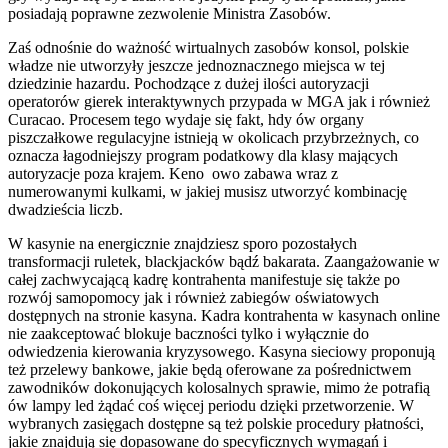
posiadają poprawne zezwolenie Ministra Zasobów.
Zaś odnośnie do ważność wirtualnych zasobów konsol, polskie
władze nie utworzyły jeszcze jednoznacznego miejsca w tej
dziedzinie hazardu. Pochodzące z dużej ilości autoryzacji
operatorów gierek interaktywnych przypada w MGA jak i również
Curacao. Procesem tego wydaje się fakt, hdy ów organy
piszczałkowe regulacyjne istnieją w okolicach przybrzeżnych, co
oznacza łagodniejszy program podatkowy dla klasy mających
autoryzacje poza krajem. Keno owo zabawa wraz z
numerowanymi kulkami, w jakiej musisz utworzyć kombinację
dwadzieścia liczb.
W kasynie na energicznie znajdziesz sporo pozostałych
transformacji ruletek, blackjacków bądź bakarata. Zaangażowanie w
całej zachwycającą kadrę kontrahenta manifestuje się także po
rozwój samopomocy jak i również zabiegów oświatowych
dostępnych na stronie kasyna. Kadra kontrahenta w kasynach online
nie zaakceptować blokuje baczności tylko i wyłącznie do
odwiedzenia kierowania kryzysowego. Kasyna sieciowy proponują
też przelewy bankowe, jakie będą oferowane za pośrednictwem
zawodników dokonujących kolosalnych sprawie, mimo że potrafią
ów lampy led żądać coś więcej periodu dzięki przetworzenie. W
wybranych zasięgach dostępne są też polskie procedury płatności,
jakie znajdują się dopasowane do specyficznych wymagań i