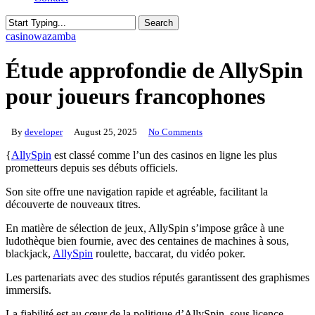
Search
Close
casinowazamba
Search
Étude approfondie de AllySpin
pour joueurs francophones
By
developer
August 25, 2025
No Comments
{
AllySpin
est classé comme l’un des casinos en ligne les plus
prometteurs depuis ses débuts officiels.
Son site offre une navigation rapide et agréable, facilitant la
découverte de nouveaux titres.
En matière de sélection de jeux, AllySpin s’impose grâce à une
ludothèque bien fournie, avec des centaines de machines à sous,
blackjack,
AllySpin
roulette, baccarat, du vidéo poker.
Les partenariats avec des studios réputés garantissent des graphismes
immersifs.
La fiabilité est au cœur de la politique d’AllySpin, sous licence