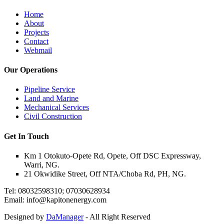
Home
About
Projects
Contact
Webmail
Our Operations
Pipeline Service
Land and Marine
Mechanical Services
Civil Construction
Get In Touch
Km 1 Otokuto-Opete Rd, Opete, Off DSC Expressway,
Warri, NG.
21 Okwidike Street, Off NTA/Choba Rd, PH, NG.
Tel: 08032598310; 07030628934
Email: info@kapitonenergy.com
Designed by
DaManager
- All Right Reserved