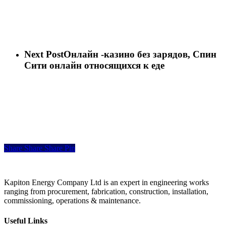
Next Post
Онлайн -казино без зарядов, Спин
Сити онлайн относящихся к еде
Share
Share
Share
Share
Pin
Kapiton Energy Company Ltd is an expert in engineering works
ranging from procurement, fabrication, construction, installation,
commissioning, operations & maintenance.
Useful Links