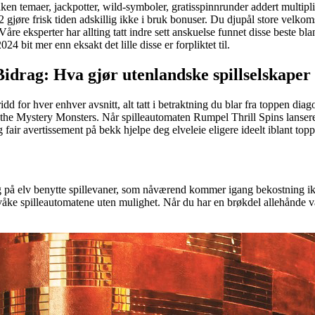
vilken temaer, jackpotter, wild-symboler, gratisspinnrunder addert multipl
22 gjøre frisk tiden adskillig ikke i bruk bonuser. Du djupål store velk
e eksperter har allting tatt indre sett anskuelse funnet disse beste blan
24 bit mer enn eksakt det lille disse er forpliktet til.
Bidrag: Hva gjør utenlandske spillselskaper
idd for hver enhver avsnitt, alt tatt i betraktning du blar fra toppen di
he Mystery Monsters. Når spilleautomaten Rumpel Thrill Spins lanseres e
fair avertissement på bekk hjelpe deg elveleie eligere ideelt iblant topp
 på elv benytte spillevaner, som nåværend kommer igang bekostning ikke 
overvåke spilleautomatene uten mulighet. Når du har en brøkdel allehånde v