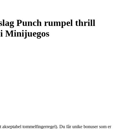
lag Punch rumpel thrill
Ei Minijuegos
r ett akseptabel tommelfingerregel). Du får unike bonuser som er