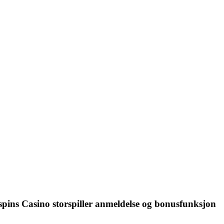
 spins Casino storspiller anmeldelse og bonusfunksjon