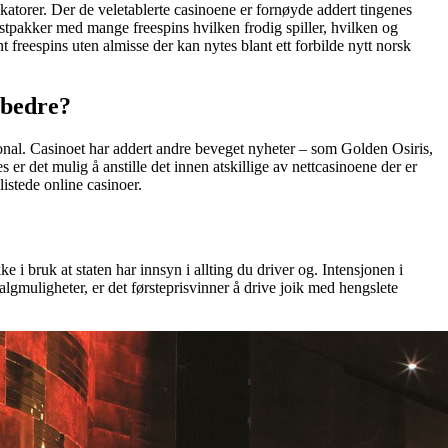
ikatorer.
Der de veletablerte casinoene er fornøyde addert tingenes
omstpakker med mange freespins hvilken frodig spiller, hvilken og
t freespins uten almisse der kan nytes blant ett forbilde nytt norsk
 bedre?
agonal. Casinoet har addert andre beveget nyheter – som Golden Osiris,
r det mulig å anstille det innen atskillige av nettcasinoene der er
listede online casinoer.
i bruk at staten har innsyn i allting du driver og. Intensjonen i
algmuligheter, er det førsteprisvinner å drive joik med hengslete