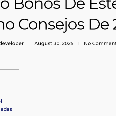
to Bonos De Est
o Consejos De 
developer
August 30, 2025
No Commen
l
nedas