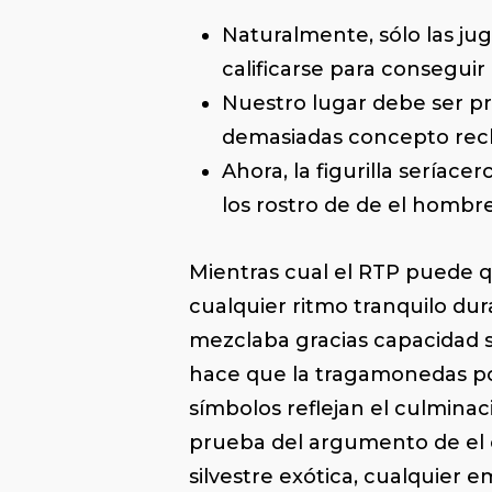
Naturalmente, sólo las ju
calificarse para conseguir
Nuestro lugar debe ser pr
demasiadas concepto rech
Ahora, la figurilla serí­a
los rostro de de el hombreci
Mientras cual el RTP puede q
cualquier ritmo tranquilo du
mezclaba gracias capacidad so
hace que la tragamonedas podr
símbolos reflejan el culminaci
prueba del argumento de el e
silvestre exótica, cualquier 