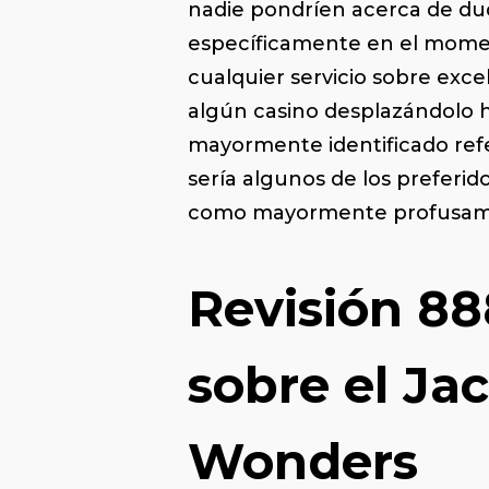
nadie pondrí­en acerca de du
específicamente en el momen
cualquier servicio sobre exce
algún casino desplazándolo h
mayormente identificado refe
serí­a algunos de los preferi
como mayormente profusamen
Revisión 88
sobre el Ja
Wonders