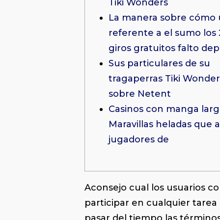
Tiki Wonders
La manera sobre cómo 
referente a el sumo los 
giros gratuitos falto dep
Sus particulares de su
tragaperras Tiki Wonder
sobre Netent
Casinos con manga larg
Maravillas heladas que 
jugadores de
Aconsejo cual los usuarios co
participar en cualquier tarea 
pasar del tiempo las términos