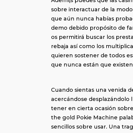
Ademí¡s puedes que las casin
sobre interactuar de la modo
que aún nunca habías proba
demo debido propósito de fami
os permitirá buscar los prest
rebaja así­ como los multipli
quieren sostener de todos es
que nunca están que existen 
Cuando sientas una venida d
acercándose desplazándolo l
tener en cierta ocasión sobr
the gold Pokie Machine pal
sencillos sobre usar. Una tra