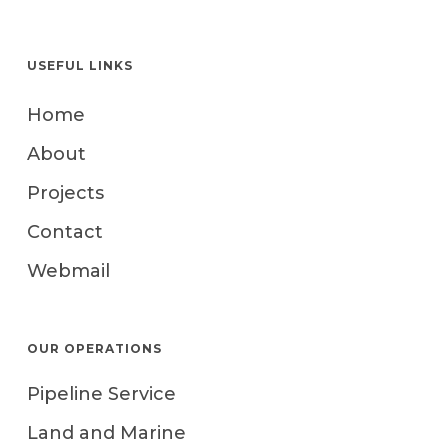
USEFUL LINKS
Home
About
Projects
Contact
Webmail
OUR OPERATIONS
Pipeline Service
Land and Marine