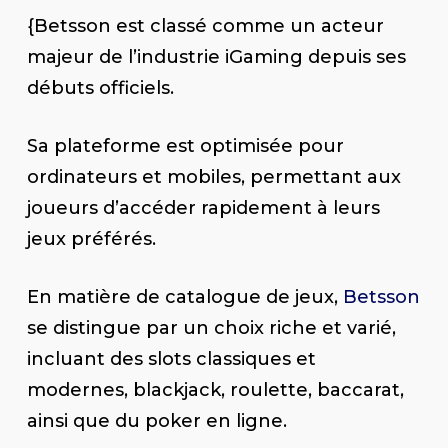
{Betsson est classé comme un acteur
majeur de l’industrie iGaming depuis ses
débuts officiels.
Sa plateforme est optimisée pour
ordinateurs et mobiles, permettant aux
joueurs d’accéder rapidement à leurs
jeux préférés.
En matière de catalogue de jeux,
Betsson
se distingue par un choix riche et varié,
incluant des slots classiques et
modernes, blackjack, roulette, baccarat,
ainsi que du poker en ligne.