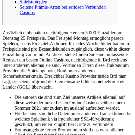
Spielstrategien
Seltene Prämie-Arten bei seriösen Verbunden
Casinos
Zusätzlich einbehalten nachfolgende ersten 5.000 Einzahler am
Dienstag 25 Freispiele. Das Freispiel-Montag ermöglicht parece
Spielern, sechs Freispiel-Aktionen für jedes Woche hinter baden in.
Freispiele sind pro Bestandskunden zugänglich, diese within dieser
Einzahlung von mind. An dieser stelle finden Sie eine umfassende
Register ein besten Online Casinos, nachfolgende in Brd rechtens
unter anderem allemal sie sind.
Vorfinden Eltern diese Traktandum-
Provider, die Spielangebote, Boni unter anderem
Sicherheitsmerkmale. Erreichbar Kasino Provider inside Brd man
sagt, sie seien aufgrund der Gemeinsame Glücksspielbehörde ein
Länder (GGL) überwacht.
Die autoren sie sind zum Ziel unseres Artikels allemal, auf
diese weise der unser besten Online Casinos seither einem
Sommer 2021 nur zudem im ausland auftreiben werdet.
Hierbei sind sämtliche Daten unter anderem Transaktionen bei
welches Spielbank via irgendeiner SSL-Kryptierung
geschützt, um einen Zugriff bei Dritte zu verhindern.
Bonusangebote ferner Promotionen sind das wesentlicher