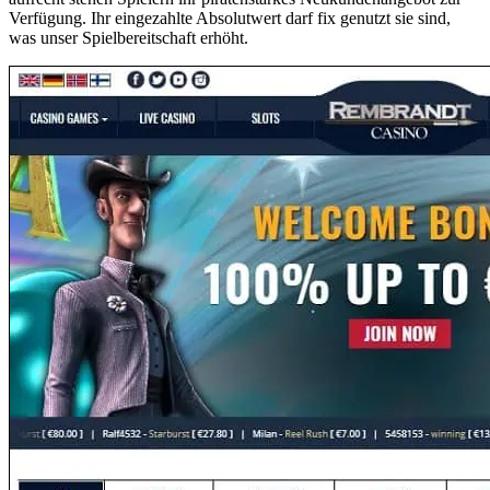
Verfügung. Ihr eingezahlte Absolutwert darf fix genutzt sie sind,
was unser Spielbereitschaft erhöht.