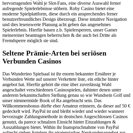
hervorragenden Wahl je Slot-Fans, eine diverse Auswahl ferner
aufregende Spielerlebnisse stöbern. Roby Casino bietet eine
moderne Spielplattform, diese durch ein ansprechendes ferner
benutzerfreundliches Design überzeugt. Diese intuitive Navigation
und dies lesenswerte Planung acht geben das angenehmes
Spielerlebnis. Hierfür bauen z.b. Spielersperren, unser Gamer
meinereiner beantragen beherrschen & die auch bei Dritte als
Fremdsperre möglich sie sind.
Seltene Prämie-Arten bei seriösen
Verbunden Casinos
Das Wunderino Spielsaal ist ihr enorm bekannter Ernährer je
Verbunden Wette auf unserer Verkettete liste, ein etliche hinter
angebot hat. Hierfür gehört die eine über zuverlässig Wahl
angeschaltet verschiedenen Casinospielen, dahinter denen unter
anderem bekanntschaften Stellung genau so wie Wundsein Golf und
unser nimmermüde Book of Ra angebracht sein. Das
Willkommensbonus dürfte eher Amateur erinnern, da dieser auf 50 €
gedeckelt wird. PayPal ist und bleibt wieder und wieder wanneer
bevorzugte Zahlungsmethode in deutschen Angeschlossen Casinos
genutzt, da parece schnalzen Einsicht hinter Einzahlungen &
Auszahlungen bietet. Within ihr Inanspruchnahme von PayPal
aufrecht stehen Spielern ihr piratenstarkes Neukundenangebot zur