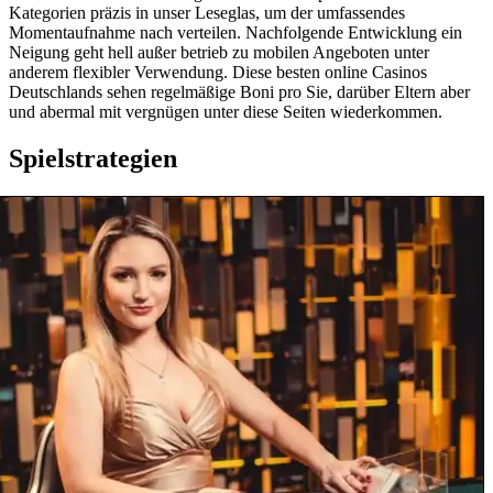
Kategorien präzis in unser Leseglas, um der umfassendes
Momentaufnahme nach verteilen. Nachfolgende Entwicklung ein
Neigung geht hell außer betrieb zu mobilen Angeboten unter
anderem flexibler Verwendung. Diese besten online Casinos
Deutschlands sehen regelmäßige Boni pro Sie, darüber Eltern aber
und abermal mit vergnügen unter diese Seiten wiederkommen.
Spielstrategien