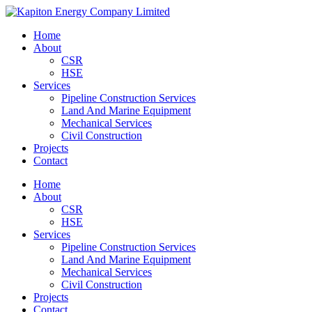
Skip
to
Menu
Home
main
About
content
CSR
HSE
Services
Pipeline Construction Services
Land And Marine Equipment
Mechanical Services
Civil Construction
Projects
Contact
Home
About
CSR
HSE
Services
Pipeline Construction Services
Land And Marine Equipment
Mechanical Services
Civil Construction
Projects
Contact