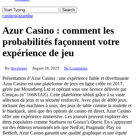
Search
Close
casinowazamba
Search
Azur Casino : comment les
probabilités façonnent votre
expérience de jeu
By
developer
August 26, 2025
No Comments
Présentation d’Azur Casino : une expérience fiable et divertissante
Azur Casino est une plateforme de jeux en ligne créée en 2017,
gérée par Mountberg Ltd et opérant sous une licence délivrée par
Curaçao (n° 1668/JAZ). Cette plateforme séduit grâce à sa vaste
sélection de jeux et sa sécurité renforcée. Avec plus de 4000 jeux,
incluant des machines à sous, des jeux de table comme la roulette et
le blackjack, ainsi que des options de casino en direct, Azur Casino
offre une expérience immersive. Les joueurs peuvent explorer des
titres populaires comme Starburst ou Gonzo’s Quest. En s’appuyant
sur des éditeurs renommés tels que NetEnt, Pragmatic Play ou
BetSoft, Azur Casino garantit une qualité graphique et une équité