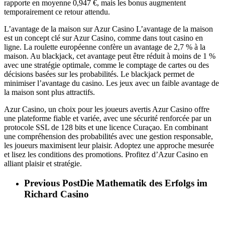
rapporte en moyenne 0,947 €, mais les bonus augmentent
temporairement ce retour attendu.
L’avantage de la maison sur Azur Casino L’avantage de la maison
est un concept clé sur Azur Casino, comme dans tout casino en
ligne. La roulette européenne confère un avantage de 2,7 % à la
maison. Au blackjack, cet avantage peut être réduit à moins de 1 %
avec une stratégie optimale, comme le comptage de cartes ou des
décisions basées sur les probabilités. Le blackjack permet de
minimiser l’avantage du casino. Les jeux avec un faible avantage de
la maison sont plus attractifs.
Azur Casino, un choix pour les joueurs avertis Azur Casino offre
une plateforme fiable et variée, avec une sécurité renforcée par un
protocole SSL de 128 bits et une licence Curaçao. En combinant
une compréhension des probabilités avec une gestion responsable,
les joueurs maximisent leur plaisir. Adoptez une approche mesurée
et lisez les conditions des promotions. Profitez d’Azur Casino en
alliant plaisir et stratégie.
Previous Post
Die Mathematik des Erfolgs im
Richard Casino