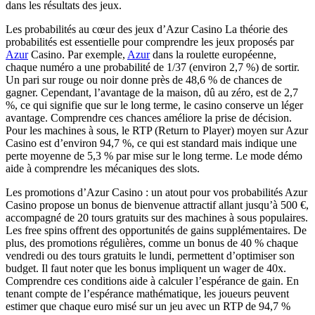
dans les résultats des jeux.
Les probabilités au cœur des jeux d’Azur Casino La théorie des
probabilités est essentielle pour comprendre les jeux proposés par
Azur
Casino. Par exemple,
Azur
dans la roulette européenne,
chaque numéro a une probabilité de 1/37 (environ 2,7 %) de sortir.
Un pari sur rouge ou noir donne près de 48,6 % de chances de
gagner. Cependant, l’avantage de la maison, dû au zéro, est de 2,7
%, ce qui signifie que sur le long terme, le casino conserve un léger
avantage. Comprendre ces chances améliore la prise de décision.
Pour les machines à sous, le RTP (Return to Player) moyen sur Azur
Casino est d’environ 94,7 %, ce qui est standard mais indique une
perte moyenne de 5,3 % par mise sur le long terme. Le mode démo
aide à comprendre les mécaniques des slots.
Les promotions d’Azur Casino : un atout pour vos probabilités Azur
Casino propose un bonus de bienvenue attractif allant jusqu’à 500 €,
accompagné de 20 tours gratuits sur des machines à sous populaires.
Les free spins offrent des opportunités de gains supplémentaires. De
plus, des promotions régulières, comme un bonus de 40 % chaque
vendredi ou des tours gratuits le lundi, permettent d’optimiser son
budget. Il faut noter que les bonus impliquent un wager de 40x.
Comprendre ces conditions aide à calculer l’espérance de gain. En
tenant compte de l’espérance mathématique, les joueurs peuvent
estimer que chaque euro misé sur un jeu avec un RTP de 94,7 %