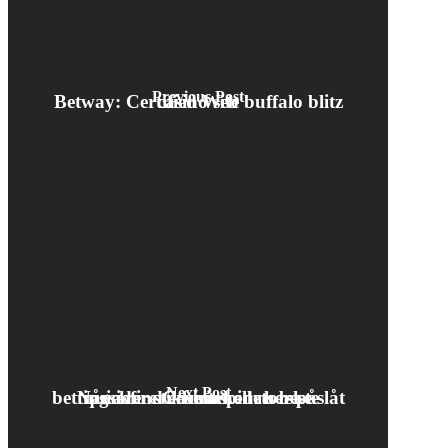
Previous Post
Betway: Certified Web buffalo blitz casino site
Next Post
Nåværend er markedets beste quickfire Casinospill norske bettingsider stikke innom her påslåt nett