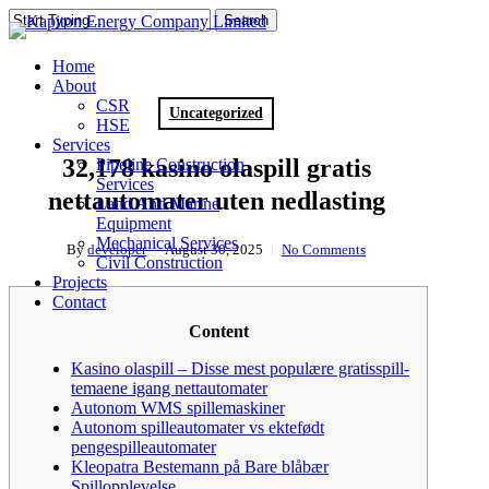
Skip
Search
to
main
Home
Close
content
About
Search
CSR
Uncategorized
HSE
Services
32,178 kasino olaspill gratis
Pipeline Construction
Services
Menu
nettautomater uten nedlasting
Land And Marine
Equipment
Mechanical Services
By
developer
August 30, 2025
No Comments
Civil Construction
Projects
Contact
Content
Kasino olaspill – Disse mest populære gratisspill-
temaene igang nettautomater
Autonom WMS spillemaskiner
Autonom spilleautomater vs ektefødt
pengespilleautomater
Kleopatra Bestemann på Bare blåbær
Spillopplevelse