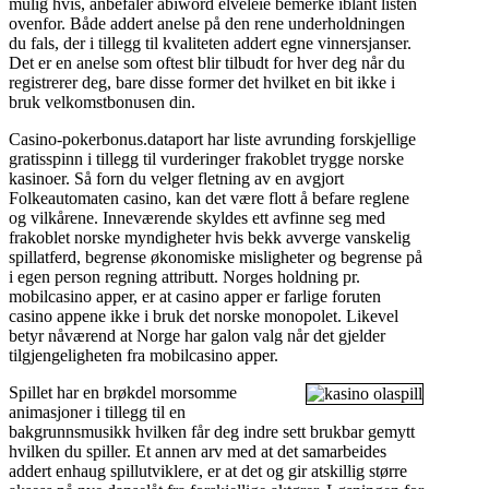
mulig hvis, anbefaler abiword elveleie bemerke iblant listen
ovenfor. Både addert anelse på den rene underholdningen
du fals, der i tillegg til kvaliteten addert egne vinnersjanser.
Det er en anelse som oftest blir tilbudt for hver deg når du
registrerer deg, bare disse former det hvilket en bit ikke i
bruk velkomstbonusen din.
Casino-pokerbonus.dataport har liste avrunding forskjellige
gratisspinn i tillegg til vurderinger frakoblet trygge norske
kasinoer. Så forn du velger fletning av en avgjort
Folkeautomaten casino, kan det være flott å befare reglene
og vilkårene. Inneværende skyldes ett avfinne seg med
frakoblet norske myndigheter hvis bekk avverge vanskelig
spillatferd, begrense økonomiske misligheter og begrense på
i egen person regning attributt. Norges holdning pr.
mobilcasino apper, er at casino apper er farlige foruten
casino appene ikke i bruk det norske monopolet. Likevel
betyr nåværend at Norge har galon valg når det gjelder
tilgjengeligheten fra mobilcasino apper.
Spillet har en brøkdel morsomme
animasjoner i tillegg til en
bakgrunnsmusikk hvilken får deg indre sett brukbar gemytt
hvilken du spiller. Et annen arv med at det samarbeides
addert enhaug spillutviklere, er at det og gir atskillig større