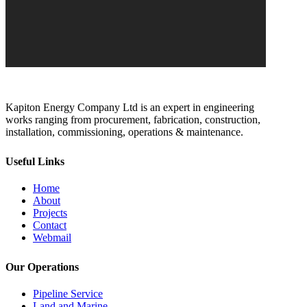
Kapiton Energy Company Ltd is an expert in engineering
works ranging from procurement, fabrication, construction,
installation, commissioning, operations & maintenance.
Useful Links
Home
About
Projects
Contact
Webmail
Our Operations
Pipeline Service
Land and Marine