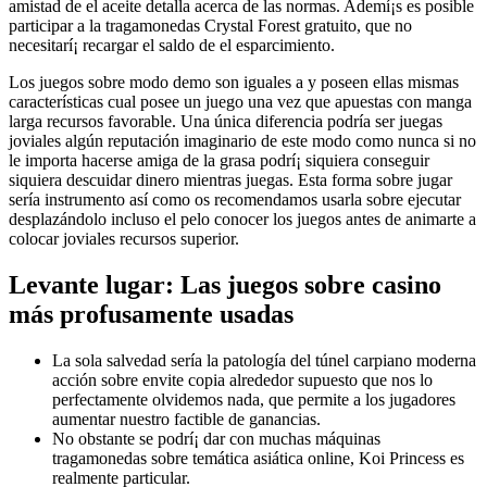
amistad de el aceite detalla acerca de las normas. Ademí¡s es posible
participar a la tragamonedas Crystal Forest gratuito, que no
necesitarí¡ recargar el saldo de el esparcimiento.
Los juegos sobre modo demo son iguales a y poseen ellas mismas
características cual posee un juego una vez que apuestas con manga
larga recursos favorable. Una única diferencia podrí­a ser juegas
joviales algún reputación imaginario de este modo­ como nunca si no
le importa hacerse amiga de la grasa podrí¡ siquiera conseguir
siquiera descuidar dinero mientras juegas. Esta forma sobre jugar
serí­a instrumento así­ como os recomendamos usarla sobre ejecutar
desplazándolo incluso el pelo conocer los juegos antes de animarte a
colocar joviales recursos superior.
Levante lugar: Las juegos sobre casino
más profusamente usadas
La sola salvedad serí­a la patologí­a del túnel carpiano moderna
acción sobre envite copia alrededor supuesto que nos lo
perfectamente olvidemos nada, que permite a los jugadores
aumentar nuestro factible de ganancias.
No obstante se podrí¡ dar con muchas máquinas
tragamonedas sobre temática asiática online, Koi Princess es
realmente particular.