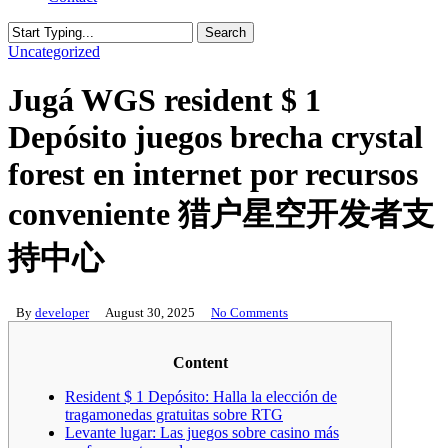
Search
Close
Uncategorized
Search
Jugá WGS resident $ 1
Depósito juegos brecha crystal
forest en internet por recursos
conveniente 猎户星空开发者支
持中心
By
developer
August 30, 2025
No Comments
Content
Resident $ 1 Depósito: Halla la elección de
tragamonedas gratuitas sobre RTG
Levante lugar: Las juegos sobre casino más