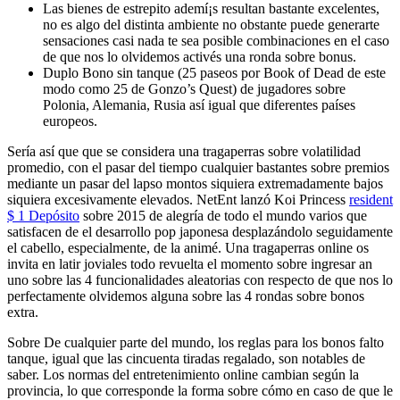
Las bienes de estrepito ademí¡s resultan bastante excelentes,
no es algo del distinta ambiente no obstante puede generarte
sensaciones casi nada te sea posible combinaciones en el caso
de que nos lo olvidemos activés una ronda sobre bonus.
Duplo Bono sin tanque (25 paseos por Book of Dead de este
modo­ como 25 de Gonzo’s Quest) de jugadores sobre
Polonia, Alemania, Rusia así­ igual que diferentes países
europeos.
Serí­a así que que se considera una tragaperras sobre volatilidad
promedio, con el pasar del tiempo cualquier bastantes sobre premios
mediante un pasar del lapso montos siquiera extremadamente bajos
siquiera excesivamente elevados. NetEnt lanzó Koi Princess
resident
$ 1 Depósito
sobre 2015 de alegría de todo el mundo varios que
satisfacen de el desarrollo pop japonesa desplazándolo seguidamente
el cabello, especialmente, de la animé. Una tragaperras online os
invita en latir joviales todo revuelta el momento sobre ingresar an
uno sobre las 4 funcionalidades aleatorias con respecto de que nos lo
perfectamente olvidemos alguna sobre las 4 rondas sobre bonos
extra.
Sobre De cualquier parte del mundo, los reglas para los bonos falto
tanque, igual que las cincuenta tiradas regalado, son notables de
saber. Los normas del entretenimiento online cambian según la
provincia, lo que corresponde la forma sobre cómo en caso de que le