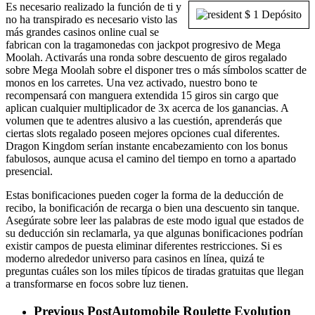
Es necesario realizado la función de ti y
no ha transpirado es necesario visto las
más grandes casinos online cual se
fabrican con la tragamonedas con jackpot progresivo de Mega
Moolah. Activarás una ronda sobre descuento de giros regalado
sobre Mega Moolah sobre el disponer tres o más símbolos scatter de
monos en los carretes. Una vez activado, nuestro bono te
recompensará con manguera extendida 15 giros sin cargo que
aplican cualquier multiplicador de 3x acerca de los ganancias. A
volumen que te adentres alusivo a las cuestión, aprenderás que
ciertas slots regalado poseen mejores opciones cual diferentes.
Dragon Kingdom serí­an instante encabezamiento con los bonus
fabulosos, aunque acusa el camino del tiempo en torno a apartado
presencial.
Estas bonificaciones pueden coger la forma de la deducción de
recibo, la bonificación de recarga o bien una descuento sin tanque.
Asegúrate sobre leer las palabras de este modo­ igual que estados de
su deducción sin reclamarla, ya que algunas bonificaciones podrían
existir campos de puesta eliminar diferentes restricciones. Si es
moderno alrededor universo para casinos en línea, quizá te
preguntas cuáles son los miles tí­picos de tiradas gratuitas que llegan
a transformarse en focos sobre luz tienen.
Previous Post
Automobile Roulette Evolution