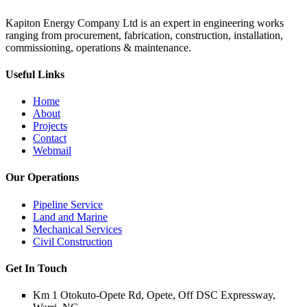
Kapiton Energy Company Ltd is an expert in engineering works
ranging from procurement, fabrication, construction, installation,
commissioning, operations & maintenance.
Useful Links
Home
About
Projects
Contact
Webmail
Our Operations
Pipeline Service
Land and Marine
Mechanical Services
Civil Construction
Get In Touch
Km 1 Otokuto-Opete Rd, Opete, Off DSC Expressway,