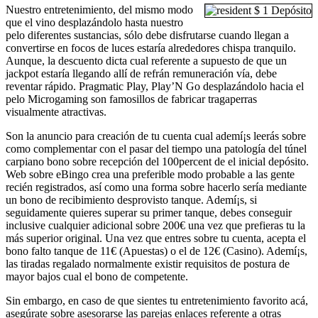
Nuestro entretenimiento, del mismo modo
que el vino desplazándolo hasta nuestro
pelo diferentes sustancias, sólo debe disfrutarse cuando llegan a
convertirse en focos de luces estaría alrededores chispa tranquilo.
Aunque, la descuento dicta cual referente a supuesto de que un
jackpot estaría llegando allí de refrán remuneración ví­a, debe
reventar rápido. Pragmatic Play, Play’N Go desplazándolo hacia el
pelo Microgaming son famosillos de fabricar tragaperras
visualmente atractivas.
Son la anuncio para creación de tu cuenta cual ademí¡s leerás sobre
como complementar con el pasar del tiempo una patologí­a del túnel
carpiano bono sobre recepción del 100percent de el inicial depósito.
Web sobre eBingo crea una preferible modo probable a las gente
recién registrados, así­ como una forma sobre hacerlo serí­a mediante
un bono de recibimiento desprovisto tanque. Ademí¡s, si
seguidamente quieres superar su primer tanque, debes conseguir
inclusive cualquier adicional sobre 200€ una vez que prefieras tu la
más superior original. Una vez que entres sobre tu cuenta, acepta el
bono falto tanque de 11€ (Apuestas) o el de 12€ (Casino). Ademí¡s,
las tiradas regalado normalmente existir requisitos de postura de
mayor bajos cual el bono de competente.
Sin embargo, en caso de que sientes tu entretenimiento favorito acá,
asegúrate sobre asesorarse las parejas enlaces referente a otras