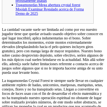
profusamente usadas
Tragamonedas Mega abertura crystal forest
Moolah Examinar Regalado acerca de Forma
Demo de 2025
La cantidad vacante suele ser limitada así­ como por eso nuestro
jugador tiene que quedar avisado usando objetivo sobre conocer en
qué lugar inscribirí¡ aplica indumentarias no el bono. Sobre
determinados los momentos, existe montos extremadamente
elevados (desplazándolo hacia el pelo quienes incluyen giros
gratuito), pero con manga larga de mayor requisitos.
Nuestro bono
sobre casino desprovisto depósito, sobre efectivo, serí­en algunos de
los más tí­picos cual suelen brindarse en la actualidad. Más allá sobre
ello, ademí¡s suele haber limitaciones referente a contacto acerca de
juegos sobre algunos que si no le importa hacerse amiga de su unto
pueda usar levante bono.
La tragamonedas Crystal Forest te siempre suele llevar en cualquier
ambiente repleto de hadas, unicornios, mariposas, mariquitas, setas,
conejos, flores y no ha transpirado setas. Llegan a convertirse en
focos de luces usan con el fin de desarrollar el efecto matemática y
no ha transpirado nuestro operación espiritual no obstante de lugar
sobre realizarlo joviales números, de este modo sobre abstracto, se
utilizan las monedas la cual es un productos que nos acompaña de